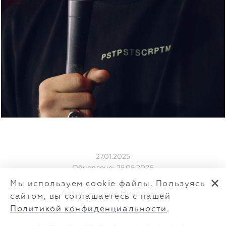
27.01.2025
Обновлено: 25.05.2026
✕
Мы используем cookie файлы. Пользуясь
Автор —
Лада Николаева
сайтом, вы соглашаетесь с нашей
Политикой конфиденциальности
.