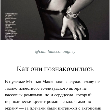
@camilamcconaughey
Как они познакомились
В нулевые Мэттью Макконахи заслужил славу не
только известного голливудского актера из
кассовых ромкомов, но и сердцееда, который
периодически крутит романы с коллегами по
экрану — за плечами были интрижки с актрисами