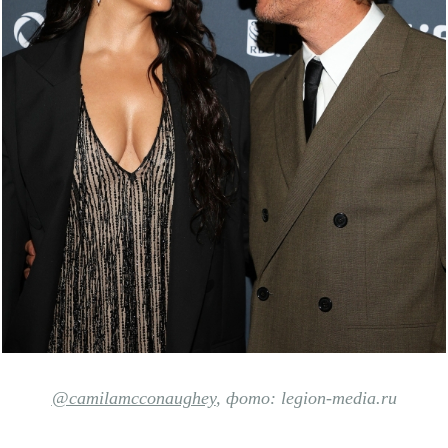
@camilamcconaughey
,
фо
то: legion-media.ru