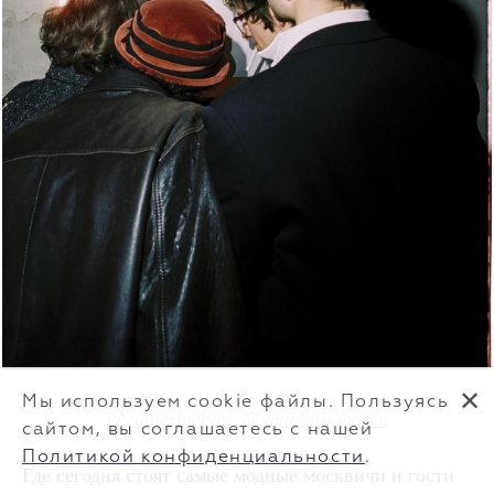
✕
Мы используем cookie файлы. Пользуясь
@catherineboti
,
@veladora.moscu
сайтом, вы соглашаетесь с нашей
Политикой конфиденциальности
.
Где сегодня стоят самые модные москвичи и гости