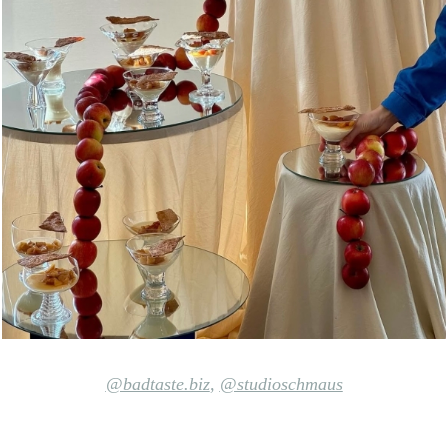
@badtaste.biz
,
@studioschmaus