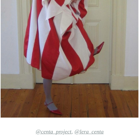
@centa_project
,
@lera_centa