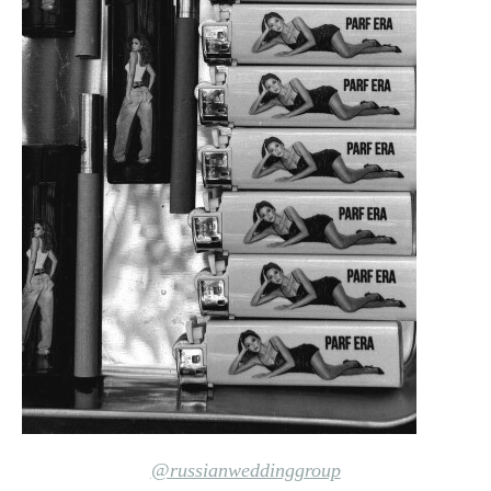
@russianweddinggroup