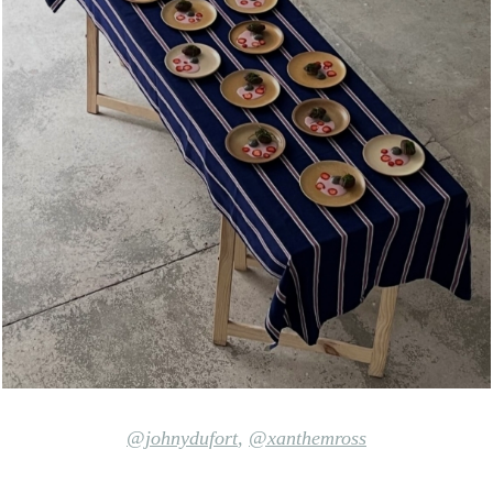
@johnydufort
,
@xanthemross