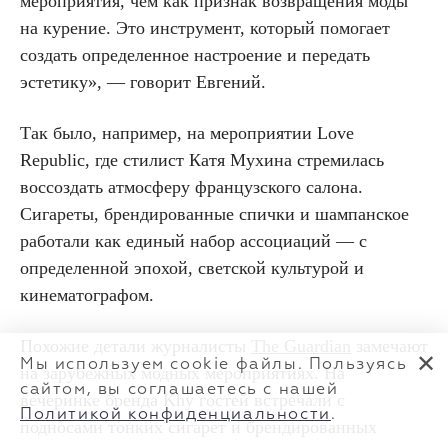
мероприятия, чем как признак возвращения моды
на курение. Это инструмент, который помогает
создать определенное настроение и передать
эстетику», — говорит Евгений.
Так было, например, на мероприятии Love
Republic, где стилист Катя Мухина стремилась
воссоздать атмосферу французского салона.
Сигареты, брендированные спички и шампанское
работали как единый набор ассоциаций — с
определенной эпохой, светской культурой и
кинематографом.
Похожие детали журналисты
The Guardian
замечают
✕
Мы используем cookie файлы. Пользуясь
на зарубежных модных мероприятиях. На
сайтом, вы соглашаетесь с нашей
вечеринке бренда Khy гостей встречали с
Политикой конфиденциальности
.
подносами тонких сигарет и брендированных