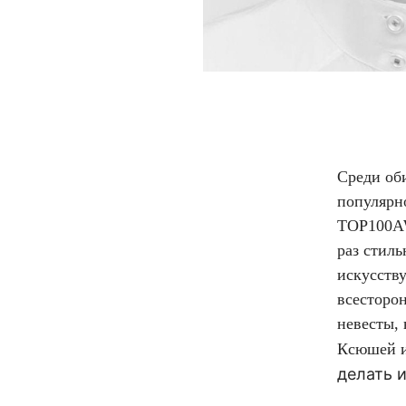
Среди оби
популярн
TOP100AW
раз стил
искусств
всесторон
невесты,
Ксюшей и 
делать 