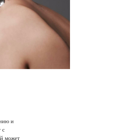
ению и
 с
ей может