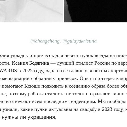
@chengcheng
,
@gulayakristina
лия укладок и причесок для невест пучок всегда на пике
ости.
Ксения Бодягина
— лучший стилист России по вер
ARDS в 2022 году, одна из ее главных визитных карточ
ьные вариации собранных причесок. Опыт и интерес к ми
у помогают Ксюше подходить к созданию образа более об
не, поэтому работы стилиста не только отражают личнос
 но и отвечают всем последним тенденциям. Мы пообщал
узнали, какие пучки актуальны на свадьбу в 2023 году, 
и нужны ли украшения.