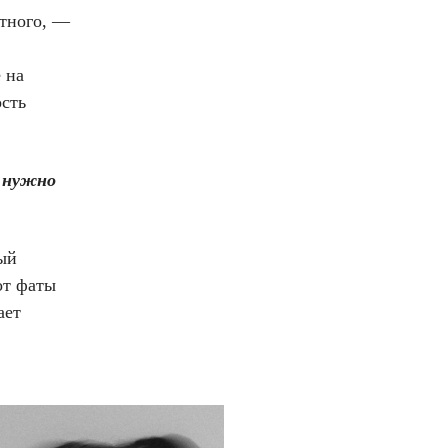
атного, —
 на
ость
и нужно
ый
от фаты
ает