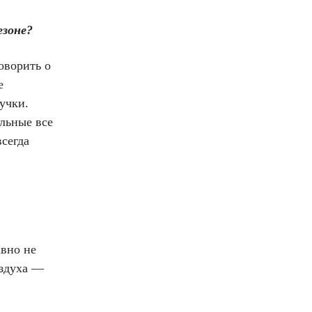
езоне?
оворить о
е
учки.
ильные все
сегда
авно не
оздуха —