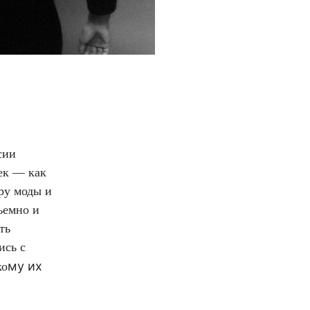
сии
ек — как
ру моды и
ъемно и
ть
ись с
му их
ко