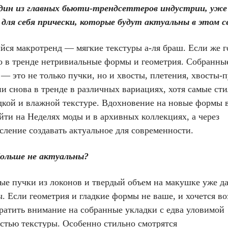
один из главных бьюти-трендсеттеров индустрии, уже
 для себя прически, которые будут актуальны в этом с
йся макротренд — мягкие текстуры а-ля браш. Если же г
то в тренде нетривиальные формы и геометрия. Собранны
— это не только пучки, но и хвосты, плетения, хвосты-п
и снова в тренде в различных вариациях, хотя самые ст
адкой и влажной текстуре. Вдохновение на новые формы в
йти на Неделях моды и в архивных коллекциях, а через
ление создавать актуальное для современности.
больше не актуальны?
ые пучки из локонов и твердый объем на макушке уже д
. Если геометрия и гладкие формы не ваше, и хочется в
ратить внимание на собранные укладки с едва уловимой
стью текстуры. Особенно стильно смотрятся