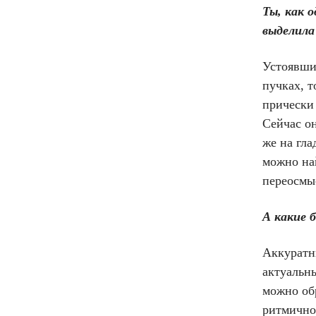
Ты, как 
выделила
Устоявши
пучках, 
прически 
Сейчас он
же на гл
можно на
переосмыс
А какие 
Аккуратн
актуальны
можно об
ритмично