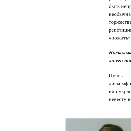
быть неп
необычна
торжестве
репетици
«пожить» 
Наскольк
ли его п
Пучок — 
дискомфо
или укра
невесту в