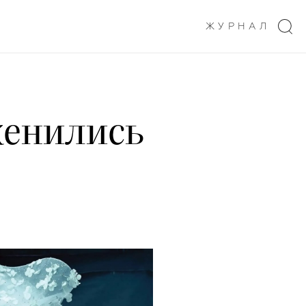
ЖУРНАЛ
женились