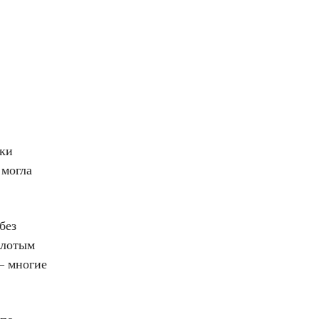
ики
 могла
без
олотым
— многие