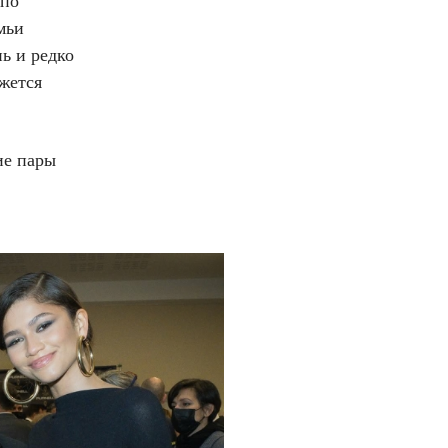
 по
мьи
ь и редко
жется
ие пары