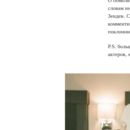
О помолвк
словам и
Зендеи. С
комменти
поклонни
P.S. боль
актеров,