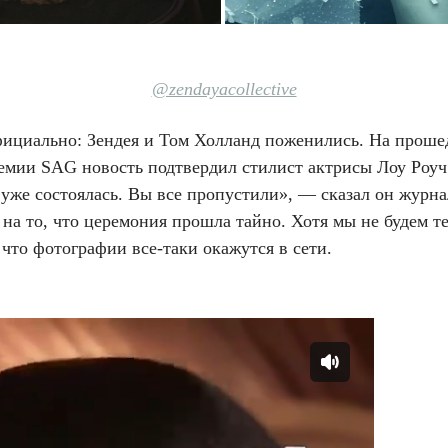
@zendayacollective
фициально: Зендея и Том Холланд поженились. На прош
емии SAG новость подтвердил стилист актрисы Лоу Роуч
уже состоялась. Вы все пропустили», — сказал он журна
на то, что церемония прошла тайно. Хотя мы не будем т
что фотографии все-таки окажутся в сети.