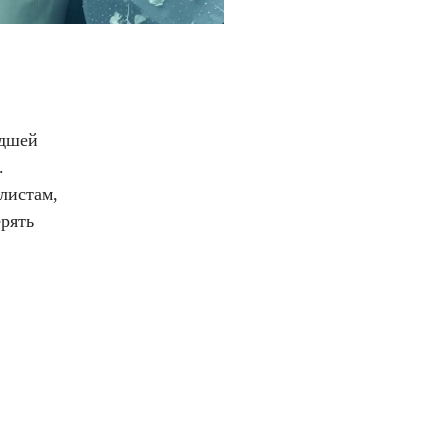
едшей
.
листам,
ерять