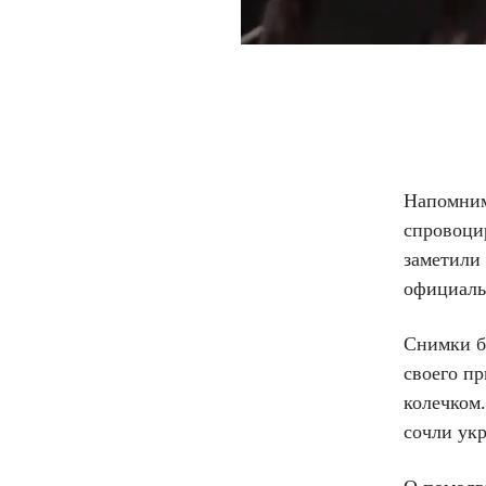
Напомним
спровоци
заметили
официаль
Снимки б
своего п
колечком
сочли ук