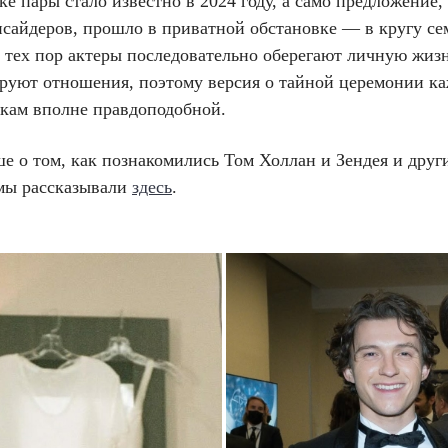
е пары стало известно в 2024 году, а само предложение,
нсайдеров, прошло в приватной обстановке — в кругу се
 тех пор актеры последовательно оберегают личную жизн
руют отношения, поэтому версия о тайной церемонии ка
кам вполне правдоподобной.
ше о том, как познакомились Том Холлан и Зендея и друг
 мы рассказывали
здесь
.