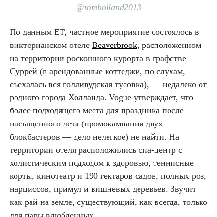
@tomholland2013
По данным ET, частное мероприятие состоялось в
викторианском отеле
Beaverbrook
, расположенном
на территории роскошного курорта в графстве
Суррей (в арендованные коттеджи, по слухам,
съехалась вся голливудская тусовка), — недалеко от
родного города Холланда. Vogue утверждает, что
более подходящего места для праздника после
насыщенного лета (промокампания двух
блокбастеров — дело нелегкое) не найти. На
территории отеля расположились спа-центр с
холистическим подходом к здоровью, теннисные
корты, кинотеатр и 190 гектаров садов, полных роз,
нарциссов, примул и вишневых деревьев. Звучит
как рай на земле, существующий, как всегда, только
для пары влюбленных.