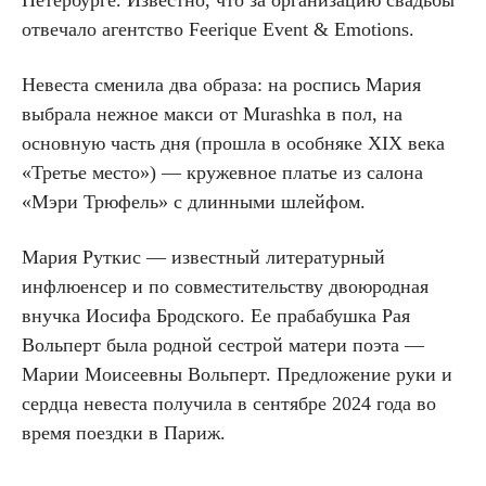
Петербурге. Известно, что за организацию свадьбы
отвечало агентство Feerique Event & Emotions.
Невеста сменила два образа: на роспись Мария
выбрала нежное макси от Murashka в пол, на
основную часть дня (прошла в особняке XIX века
«Третье место») — кружевное платье из салона
«Мэри Трюфель» с длинными шлейфом.
Мария Руткис — известный литературный
инфлюенсер и по совместительству двоюродная
внучка Иосифа Бродского. Ее прабабушка Рая
Вольперт была родной сестрой матери поэта —
Марии Моисеевны Вольперт. Предложение руки и
сердца невеста получила в сентябре 2024 года во
время поездки в Париж.