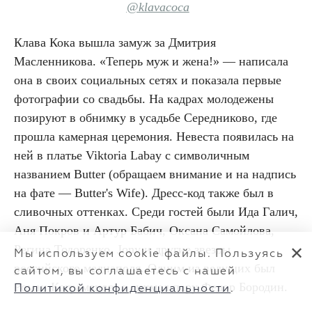
@klavacoca
Клава Кока вышла замуж за Дмитрия
Масленникова. «Теперь муж и жена!» — написала
она в своих социальных сетях и показала первые
фотографии со свадьбы. На кадрах молодежены
позируют в обнимку в усадьбе Середниково, где
прошла камерная церемония. Невеста появилась на
ней в платье Viktoria Labay с символичным
названием Butter (обращаем внимание и на надпись
на фате — Butter's Wife). Дресс-код также был в
сливочных оттенках. Среди гостей были Ида Галич,
Аня Покров и Артур Бабич, Оксана Самойлова,
Регина Тодоренко, Jony и другие звезды
✕
Мы используем cookie файлы. Пользуясь
российского медиаполя. Одним из ведущих был
сайтом, вы соглашаетесь с нашей
Роман Каграманов, а снимал пару Федор Бородин.
Политикой конфиденциальности
.