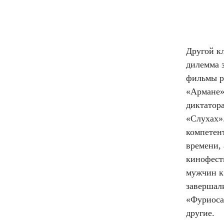
Другой кл
дилемма з
фильмы ра
«Армане»
диктатор
«Слухах»
компетент
времени,
кинофести
мужчин к
завершал
«Фуриоса
другие.