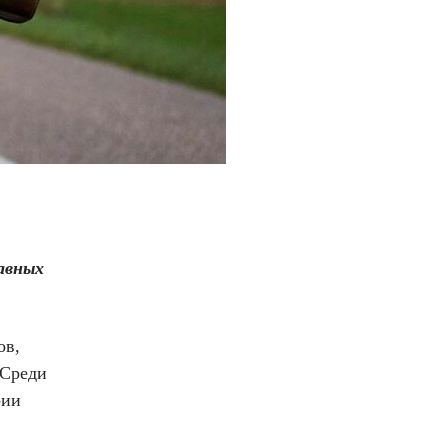
авных
ов,
 Среди
рии