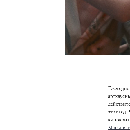
Ежегодно
артхаусны
действит
этот год.
кинокрит
Москвит