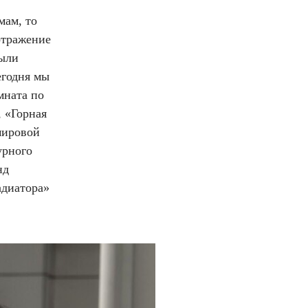
мам, то
отражение
были
егодня мы
мната по
, «Горная
мировой
урного
нд
адиатора»