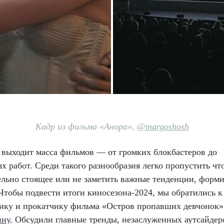
Кадр из фильма «Анора»,
@margoshosh
 выходит масса фильмов — от громких блокбастеров до
х работ. Среди такого разнообразия легко пропустить чт
ельно стоящее или не заметить важные тенденции, фор
 Чтобы подвести итоги киносезона-2024, мы обратились к
ику и прокатчику фильма «Остров пропавших девчонок
ину
. Обсудили главные тренды, незаслуженных аутсайдер