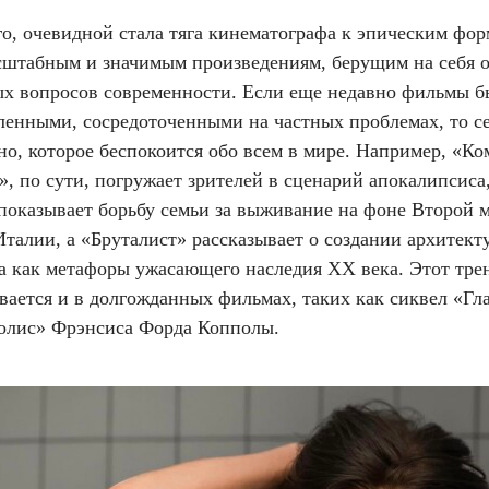
о, очевидной стала тяга кинематографа к эпическим фор
асштабным и значимым произведениям, берущим на себя 
ых вопросов современности. Если еще недавно фильмы 
ленными, сосредоточенными на частных проблемах, то с
о, которое беспокоится обо всем в мире. Например, «Ко
», по сути, погружает зрителей в сценарий апокалипсиса
 показывает борьбу семьи за выживание на фоне Второй 
талии, а «Бруталист» рассказывает о создании архитект
а как метафоры ужасающего наследия XX века. Этот тре
вается и в долгожданных фильмах, таких как сиквел «Гл
олис» Фрэнсиса Форда Копполы.