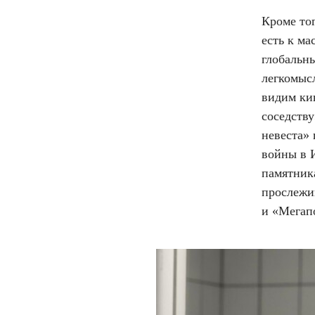
Кроме тог
есть к м
глобальн
легкомыс
видим кин
соседству
невеста»
войны в И
памятник
прослежи
и «Мегап