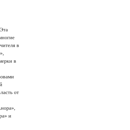
 Эта
многие
чителя в
»,
мерки в
зовами
й
ласть от
Анора»,
ра» и