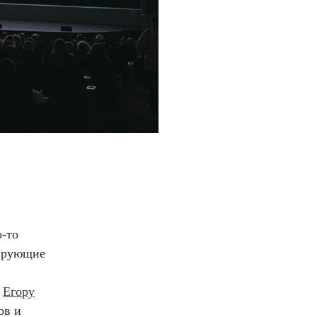
о-то
мирующие
»
Егору
ов и