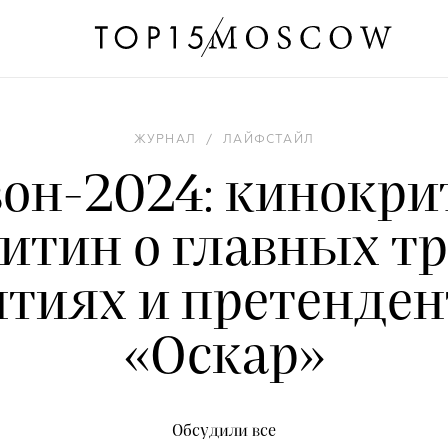
ЖУРНАЛ
/
ЛАЙФСТАЙЛ
он-2024: кинокри
итин о главных тр
тиях и претенден
«Оскар»
Обсудили все