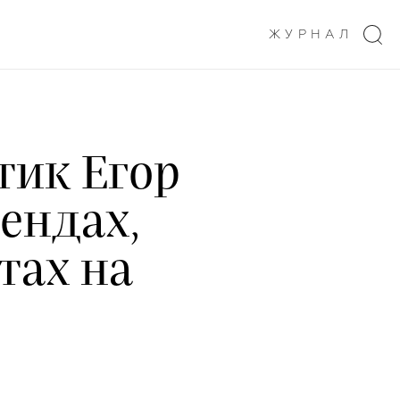
ЖУРНАЛ
тик Егор
ендах,
тах на