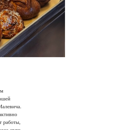
ом
вшей
Малевича.
активно
 работы,