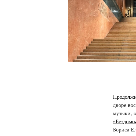
Продолжи
дворе во
музыки, 
«Бездомн
Бориса Е