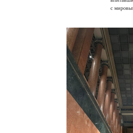
впитавши
с мировы