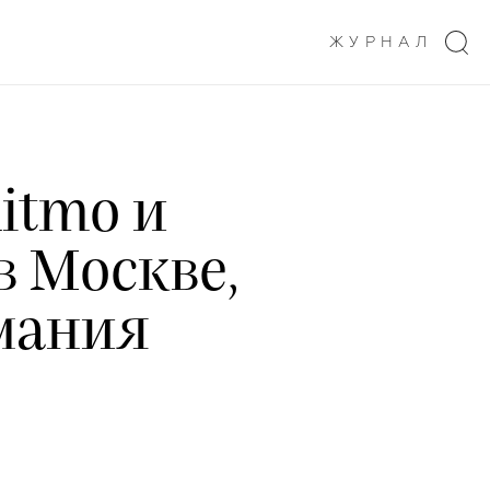
ЖУРНАЛ
itmo и
в Москве,
мания