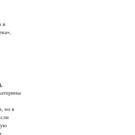
в в
ека».
A
.
катерины
, но в
Если
вую
и