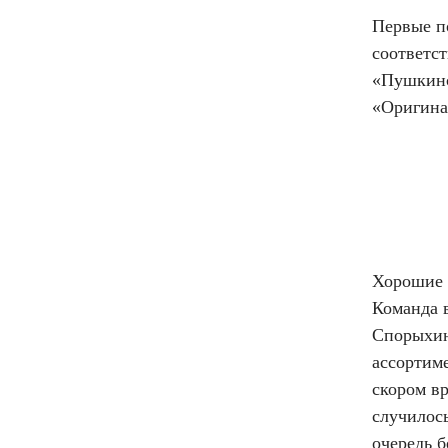
Первые п
соответст
«Пушкинс
«Оригинал
Хорошие н
Команда 
Спорыхин
ассортиме
скором вр
случилось
очередь б