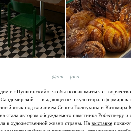
@dna__food
йдем в «Пушкинский», чтобы познакомиться с творчеств
 Сандомирской — выдающегося скульптора, сформирова
азный язык под влиянием Сергея Волнухина и Казимира 
на стала автором обсуждаемого памятника Робеспьеру и 
ала в художественной жизни страны. На
выставке
покажут