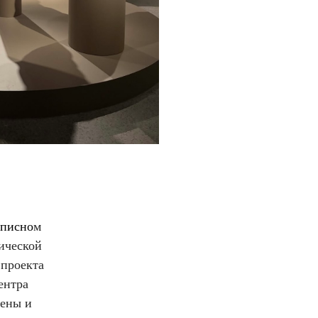
описно
м
ической
 проекта
ентра
цены и