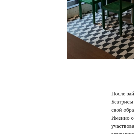
После за
Беатрисы
свой обр
Именно о
участвов