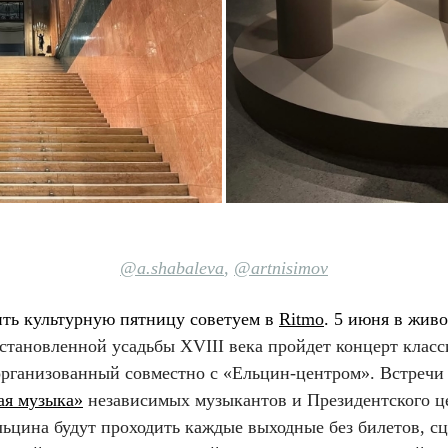
@a.shabaleva
,
@artnisimov
ть культурную пятницу советуем в
Ritmo
. 5 июня в жив
сстановленной усадьбы XVIII века пройдет концерт класс
организованный совместно с «Ельцин-центром». Встречи
ая музыка»
независимых музыкантов и Президентского ц
льцина будут проходить каждые выходные без билетов, с