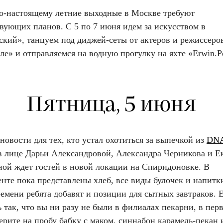
о-настоящему летние выходные в Москве требуют
вующих планов. С 5 по 7 июня идем за искусством в
кий», танцуем под диджей-сеты от актеров и режиссеро
е» и отправляемся на водную прогулку на яхте «Erwin.Р
Пятница, 5 июня
овости для тех, кто устал охотиться за выпечкой из
DN
в лице Дарьи Александровой, Александра Черникова и Е
ой ждет гостей в новой локации на Спиридоновке. В
нте пока представлены хлеб, все виды булочек и напитки
емени ребята добавят и позиции для сытных завтраков. 
 так, что вы ни разу не были в филиалах пекарни, в пер
ерите на пробу бабку с маком, синнабон карамель-пекан 