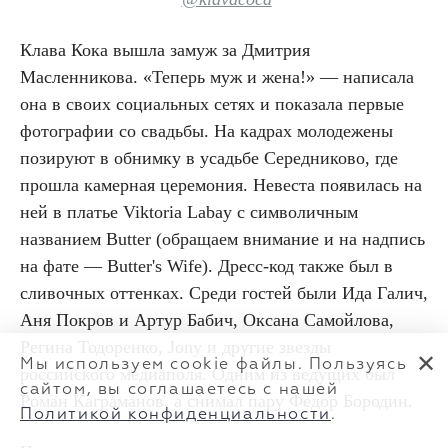
Клава Кока вышла замуж за Дмитрия
Масленникова. «Теперь муж и жена!» — написала
она в своих социальных сетях и показала первые
фотографии со свадьбы. На кадрах молодежены
позируют в обнимку в усадьбе Середниково, где
прошла камерная церемония. Невеста появилась на
ней в платье Viktoria Labay с символичным
названием Butter (обращаем внимание и на надпись
на фате — Butter's Wife). Дресс-код также был в
сливочных оттенках. Среди гостей были Ида Галич,
Аня Покров и Артур Бабич, Оксана Самойлова,
Регина Тодоренко, Jony и другие звезды
✕
Мы используем cookie файлы. Пользуясь
российского медиаполя. Одним из ведущих был
сайтом, вы соглашаетесь с нашей
Роман Каграманов, а снимал пару Федор Бородин.
Политикой конфиденциальности
.