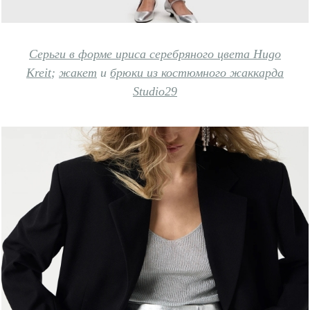
Серьги в форме ириса серебряного цвета Hugo
Kreit
;
жакет
и
брюки из костюмного жаккарда
Studio29