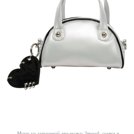
Мини из глянцевой эко-кожи 2mood
;
сумка в