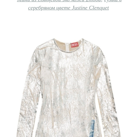
серебряном цвете Justinе Clenquet