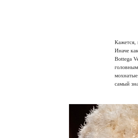
Кажется, 
Иначе как
Bottega 
головными
мохнатые 
самый зна