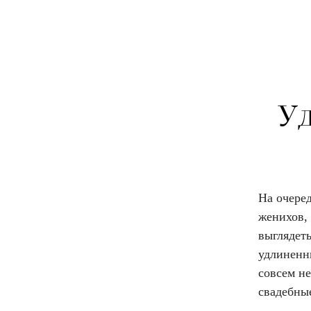
У
На очеред
женихов, 
выглядет
удлиненны
совсем н
свадебны