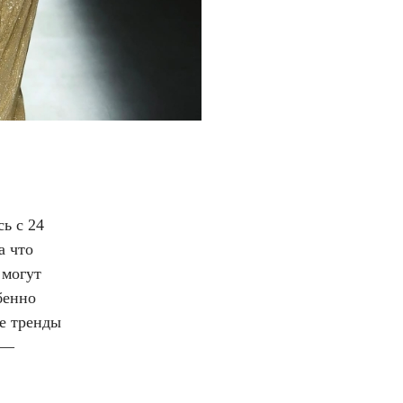
ь с 24
а что
 могут
бенно
ые тренды
 —