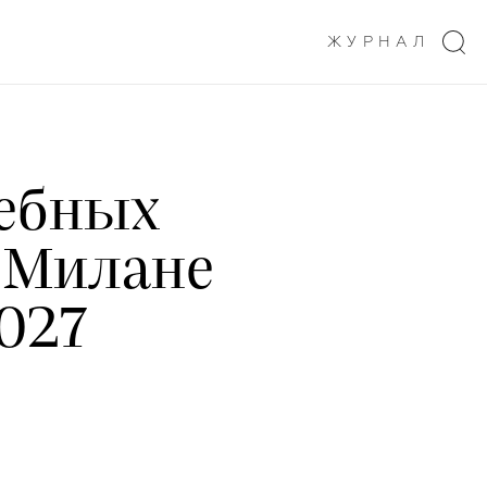
ЖУРНАЛ
ебных
в Милане
027