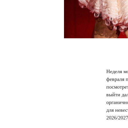
Неделя мо
февраля п
посмотре
выйти дал
органичн
для невес
2026/2027