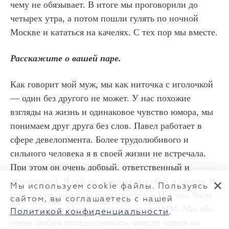
чему не обязывает. В итоге мы проговорили до
четырех утра, а потом пошли гулять по ночной
Москве и кататься на качелях. С тех пор мы вместе.
Расскажите о вашей паре.
Как говорит мой муж, мы как ниточка с иголочкой
— один без другого не может. У нас похожие
взгляды на жизнь и одинаковое чувство юмора, мы
понимаем друг друга без слов. Павел работает в
сфере девелопмента. Более трудолюбивого и
сильного человека я в своей жизни не встречала.
При этом он очень добрый, ответственный и
отзывчивый. Я сейчас занимаюсь собой и домом. В
✕
Мы используем cookie файлы. Пользуясь
свое время окончила магистратуру в Италии, была
сайтом, вы соглашаетесь с нашей
волонтером в Марокко и работала в SMM. Мы оба
Политикой конфиденциальности
.
очень любим путешествовать, вместе ходить на