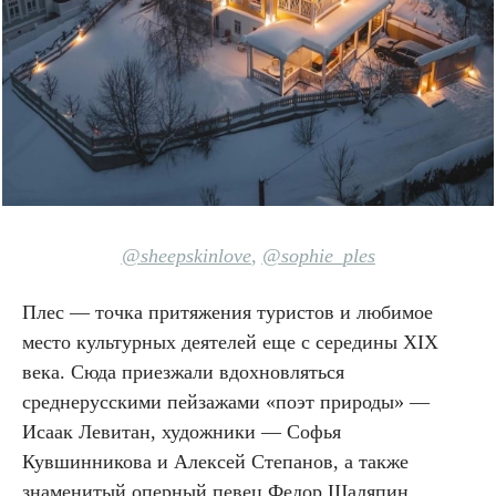
@sheepskinlo
ve
,
@sophie_ples
Плес — точка притяжения туристов и любимое
место культурных деятелей еще с середины XIX
века. Сюда приезжали вдохновляться
среднерусскими пейзажами «поэт природы» —
Исаак Левитан, художники — Софья
Кувшинникова и Алексей Степанов, а также
знаменитый оперный певец Федор Шаляпин.