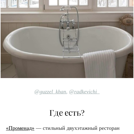
@guzzel_
khan
,
@radkevichi_
Где есть?
«Променад»
— стильный двухэтажный ресторан