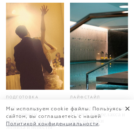
ПОДГОТОВКА
ЛАЙФСТАЙЛ
✕
100+ лучших песен
Лучшие спа в Москве:
Мы используем cookie файлы. Пользуясь
для первого
15 мест для релакса и
сайтом, вы соглашаетесь с нашей
свадебного танца
перезагрузки
Политикой конфиденциальности
.
жениха и невесты