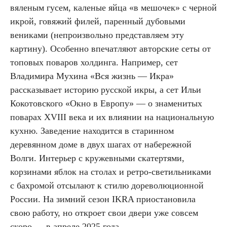
вяленым гусем, каленые яйца «в мешочек» с черной
икрой, говяжий филей, паренный дубовыми
вениками (непроизвольно представляем эту
картину). Особенно впечатляют авторские сеты от
топовых поваров холдинга. Например, сет
Владимира Мухина «Вся жизнь — Икра»
рассказывает историю русской икры, а сет Ильи
Кокотовского «Окно в Европу» — о знаменитых
поварах XVIII века и их влиянии на национальную
кухню. Заведение находится в старинном
деревянном доме в двух шагах от набережной
Волги. Интерьер с кружевными скатертями,
корзинами яблок на столах и ретро-светильниками
с бахромой отсылают к стилю дореволюционной
России. На зимний сезон IKRA приостановила
свою работу, но откроет свои двери уже совсем
скоро — в апреле 2025 года.