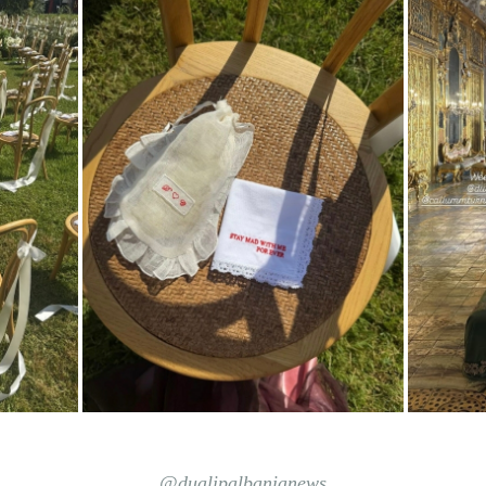
@dualipalbanianews