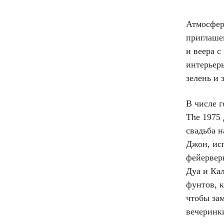
Атмосфера
приглаше
и веера 
интерьер
зелень и 
В числе 
The 1975
свадьба 
Джон, ис
фейерверк
Дуа и Ка
фунтов, к
чтобы за
вечеринк