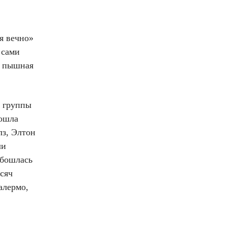
я вечно»
 сами
а пышная
м группы
рошла
лз, Элтон
ли
обошлась
сяч
алермо,