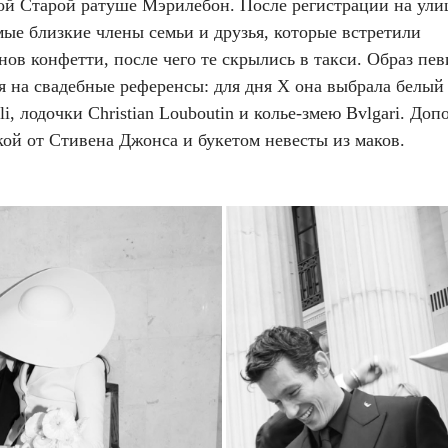
ой Старой ратуше Мэрилебон. После регистрации на ули
ые близкие члены семьи и друзья, которые встретили
ов конфетти, после чего те скрылись в такси. Образ пе
я на свадебные референсы: для дня X она выбрала белый
lli, лодочки Christian Louboutin и колье-змею Bvlgari. До
кой от Стивена Джонса и букетом невесты из маков.