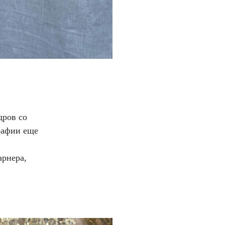
дров со
рафии еще
арнера,