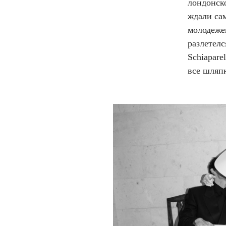
лондонск
ждали сам
молодежен
разлетелс
Schiapare
все шляп