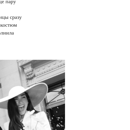
це пару
вицы сразу
 костюм
полнила