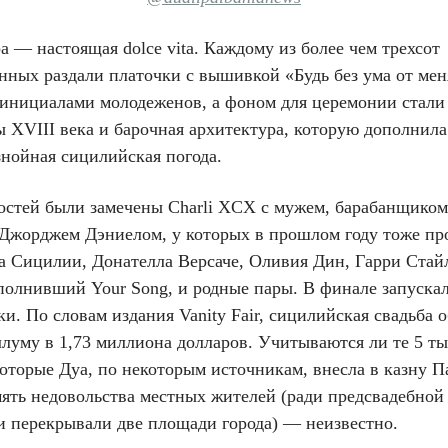
 — настоящая dolce vita. Каждому из более чем трехсот
нных раздали платочки с вышивкой «Будь без ума от мен
с инициалами молодеженов, а фоном для церемонии стали
ы XVIII века и барочная архитектура, которую дополнил
знойная сицилийская погода.
гостей были замечены Charli XCX с мужем, барабанщико
 Джорджем Дэниелом, у которых в прошлом году тоже п
на Сицилии, Донателла Версаче, Оливия Дин, Гарри Стай
полнивший Your Song, и родные пары. В финале запуска
и. По словам издания Vanity Fair, сицилийская свадьба 
ллуму в 1,73 миллиона долларов. Учитываются ли те 5 ты
оторые Дуа, по некоторым источникам, внесла в казну П
мять недовольства местных жителей (ради предсвадебной
и перекрывали две площади города) — неизвестно.