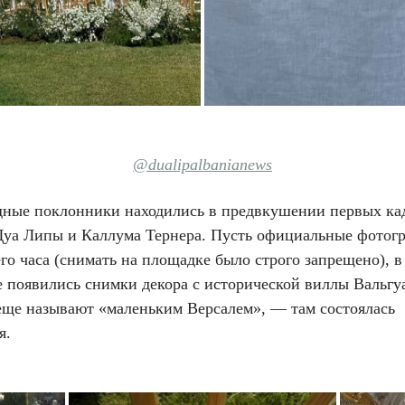
@dualipalbanianews
дные поклонники находились в предвкушении первых ка
Дуа Липы и Каллума Тернера. Пусть официальные фотог
го часа (снимать на площадке было строго запрещено), в
е появились снимки декора с исторической виллы Вальгу
еще называют «маленьким Версалем», — там состоялась
я.