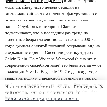
революционерка и трендсеттер
в мире свадебной
моды дизайнер часто делала отсылки на
викторианский костюм и лепила фигуру заново с
помощью турнюров, кринолинов и тех самых
панье. Углубляясь в историю, Glamour
подчеркивают, что в последний раз тренд на
акцентные бедра главенствовал в начале 2000-х,
когда джинсы с низкой посадкой открывали вид на
сверкающие стринги Gucci или резинку трусов
Calvin Klein. Но у Vivienne Westwood (а значит, в
современной свадебной моде) это было всегда — от
коллекции Vive La Bagatelle 1997 года, когда модель
вышла на подиум с шелковой повязкой на глазах,
до белого платья с бочками, которое Розалия надела
✕
Мы используем cookie файлы. Пользуясь
во время культового выступления на Brit Awards с
сайтом, вы соглашаетесь с нашей
Бьорк.
Политикой конфиденциальности
.