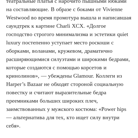
театральные платья с нарочито пышными юбками
на составляющие. В образе с боками от Vivienne
Westwood во время промотура вышла и написавшая
саундтрек к картине Charli XCX. «Долгое
господство строгого минимализма и эстетики quiet
luxury постепенно уступает место роскоши с
оборками, воланами, кружевом, драматично
расширяющимися силуэтами и широкими бедрами,
которые создаются с помощью корсетов и
кринолинов», — убеждены Glamour. Коллеги из
Harper’s Bazaar не обходят стороной социальную
повестку и считают выразительные бедра
преемниками больших широких плеч,
заимствованных у мужского костюма: «Power hips
— альтернатива для тех, кто ищет силу внутри
себя».