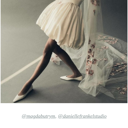
@magdabutrym
,
@daniellefrankelstudio