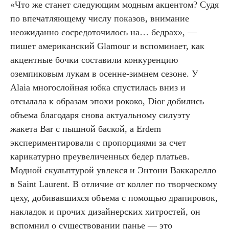
«Что же станет следующим модным акцентом? Судя
по впечатляющему числу показов, внимание
неожиданно сосредоточилось на… бедрах», —
пишет американский Glamour и вспоминает, как
акцентные бочки составили конкуренцию
оземпиковым лукам в осенне-зимнем сезоне. У
Alaia многослойная юбка спустилась вниз и
отсылала к образам эпохи рококо, Dior добились
объема благодаря снова актуальному силуэту
жакета Bar с пышной баской, а Erdem
экспериментировали с пропорциями за счет
карикатурно преувеличенных бедер платьев.
Модной скульптурой увлекся и Энтони Ваккарелло
в Saint Laurent. В отличие от коллег по творческому
цеху, добивавшихся объема с помощью драпировок,
накладок и прочих дизайнерских хитростей, он
вспомнил о существовании панье — это