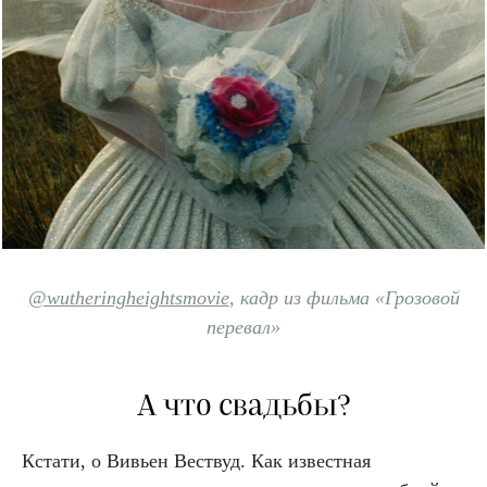
@wutheringheightsmovie
, кадр из фильма «Грозовой
перевал»
А что свадьбы?
Кстати, о Вивьен Вествуд. Как известная