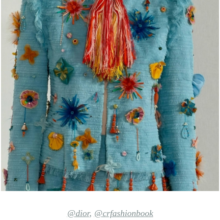
@dior
,
@crfashionbook