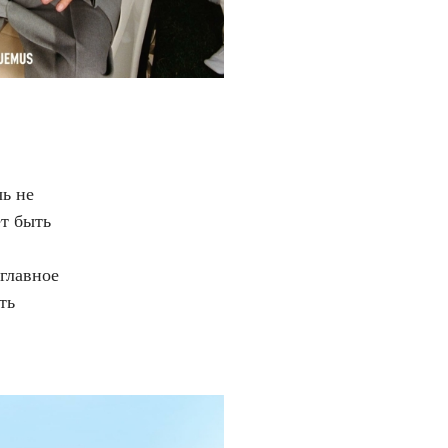
чь не
ет быть
 главное
ть