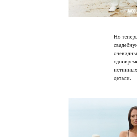
Но теперь
свадебну
очевидны
одноврем
истинных
детали.