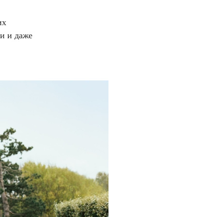
их
и и даже