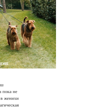
аш
а пока не
 в женихи
агическая