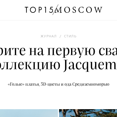
ЖУРНАЛ
/
СТИЛЬ
ите на первую с
оллекцию Jacquem
«Голые» платья, 3D-цветы и ода Средиземноморью