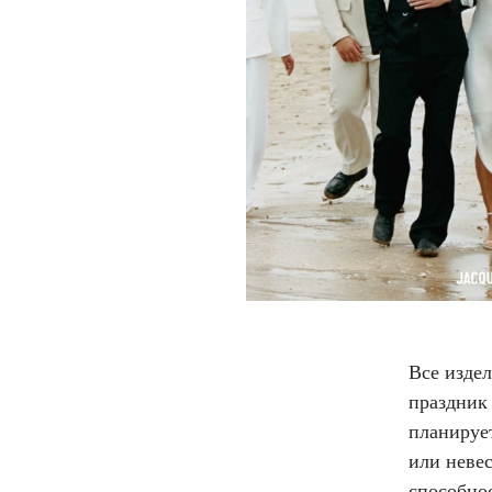
Все изде
праздник 
планируе
или неве
способнос