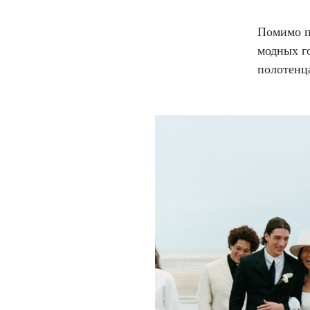
Помимо пл
модных г
полотенца