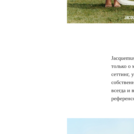
Jacquemus
только о 
сеттинг, 
собственн
всегда и 
референс