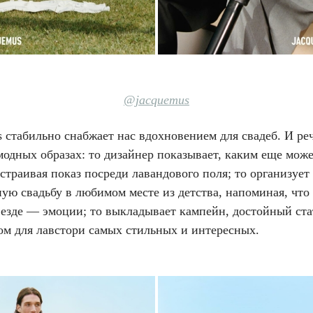
@jacquemus
 стабильно снабжает нас вдохновением для свадеб. И ре
модных образах: то дизайнер показывает, каким еще мож
устраивая показ посреди лавандового поля; то организует
ую свадьбу в любимом месте из детства, напоминая, что
везде — эмоции; то выкладывает кампейн, достойный ста
ом для лавстори самых стильных и интересных.