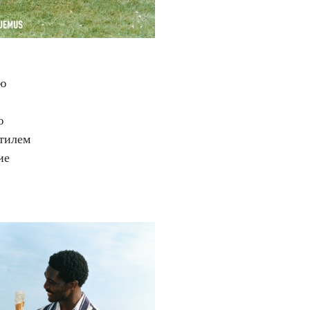
ую
ю
стилем
ие