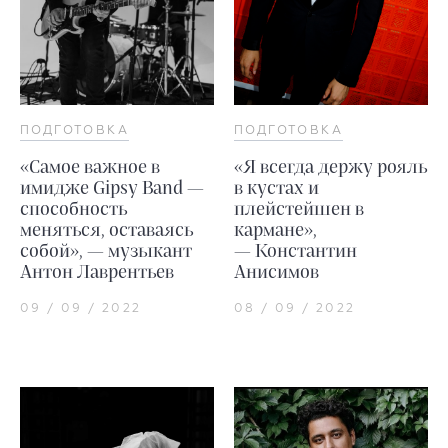
ПОДГОТОВКА
ПОДГОТОВКА
«Самое важное в
«Я всегда держу рояль
имидже Gipsy Band —
в кустах и
способность
плейстейшен в
меняться, оставаясь
кармане»,
собой», — музыкант
— Константин
Антон Лаврентьев
Анисимов
09 / 09 / 2022
08 / 09 / 2022