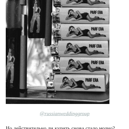
@russianweddinggroup
Но действительно ли курить снова стало модно?