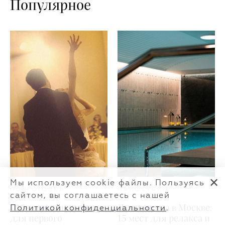
Популярное
✕
Мы используем cookie файлы. Пользуясь
ПОДГОТОВКА
ЛАЙФСТАЙЛ
сайтом, вы соглашаетесь с нашей
100+ лучших песен
Лучшие спа в Москве:
Политикой конфиденциальности
.
для первого
15 мест для релакса и