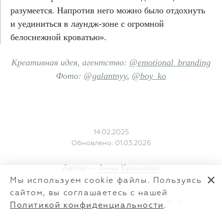
разумеется. Напротив него можно было отдохнуть
и уединиться в лаундж-зоне с огромной
белоснежной кроватью».
Креативная идея, агентство:
@emotional_branding
Фото:
@galantnyy
,
@boy_ko
14.02.2025
Обновлено: 01.03.2026
Автор —
Анна Краснова
✕
Мы используем cookie файлы. Пользуясь
сайтом, вы соглашаетесь с нашей
ОЦЕНИТЬ СТАТЬЮ —
Политикой конфиденциальности
.