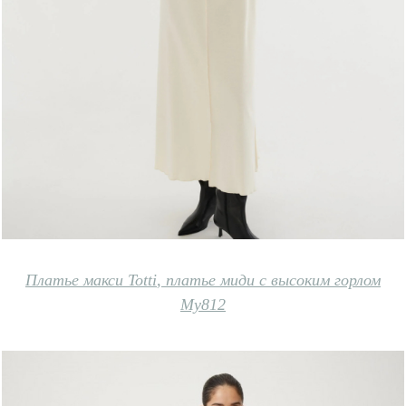
Платье макси Totti
,
платье миди с высоким горлом
My812