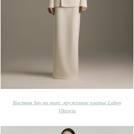
Костюм Say no more
,
кружевное платье Labay
Viktoria