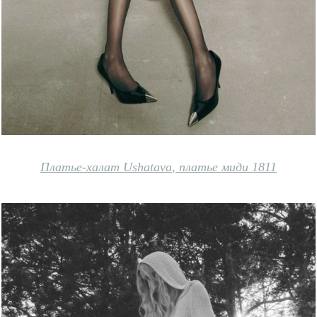
Платье-халат Ushatava
,
платье миди 1811