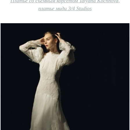
Платье со съемным корсетом Tatyana Kochnova
,
платье миди 3/4 Studios