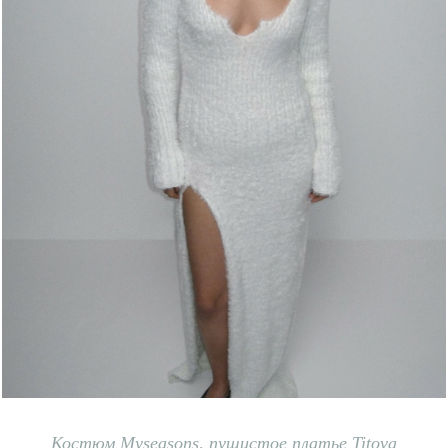
Костюм Myseasons
,
пушистое платье Titova