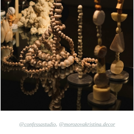
@confessastudio
,
@morozovakristina.decor