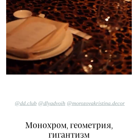
@dd.club
@dlyadvoih
@morozovakristina.decor
Монохром, геометрия,
гигантизм