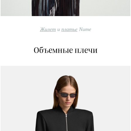
Жилет
и
платье
Nume
Объемные плечи