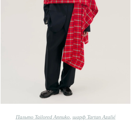
Пальто Tailored Ann
uko
,
шарф Tartan Azalié