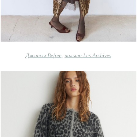
Джинсы Befr
ee
,
пальто Les Archives