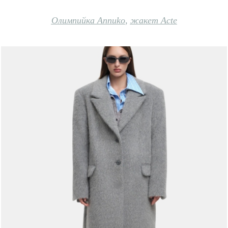
Олимпийка Annuko
,
жакет Acte