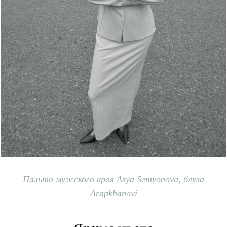
Пальто мужского кроя Asya Semyonova
,
блуза
Arapkhanovi