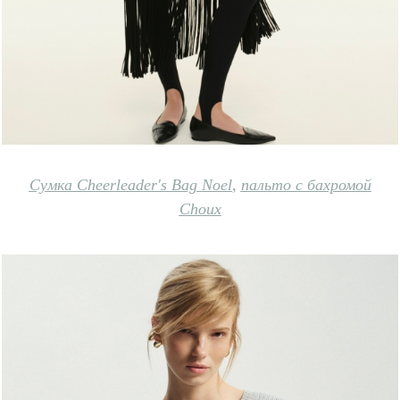
Сумка Cheerleader's Bag Noe
l
,
пальто с бахромой
Choux