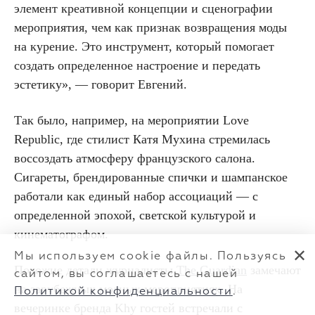
элемент креативной концепции и сценографии
мероприятия, чем как признак возвращения моды
на курение. Это инструмент, который помогает
создать определенное настроение и передать
эстетику», — говорит Евгений.
Так было, например, на мероприятии Love
Republic, где стилист Катя Мухина стремилась
воссоздать атмосферу французского салона.
Сигареты, брендированные спички и шампанское
работали как единый набор ассоциаций — с
определенной эпохой, светской культурой и
кинематографом.
✕
Мы используем cookie файлы. Пользуясь
Похожие детали журналисты
The Guardian
замечают
сайтом, вы соглашаетесь с нашей
на зарубежных модных мероприятиях. На
Политикой конфиденциальности
.
вечеринке бренда Khy гостей встречали с