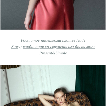
Расшитое пайетками платье Nude
Story
;
комбинация со скрученными бретелями
Present&Simple