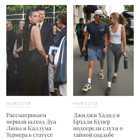
НОВОСТИ
НОВОСТИ
Рассматриваем
Джиджи Хадид и
первый выход Дуа
Брэдли Купер
Липы и Каллума
подогрели слухи о
Тернера в статусе
тайной свадьбе