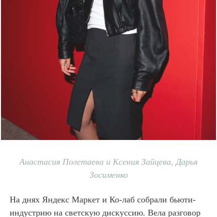
Анастасия Полетаева и Ксения Зайцева, Дарья
Зосименко
На днях Яндекс Маркет и Ко-лаб собрали бьюти-
индустрию на светскую дискуссию. Вела разговор