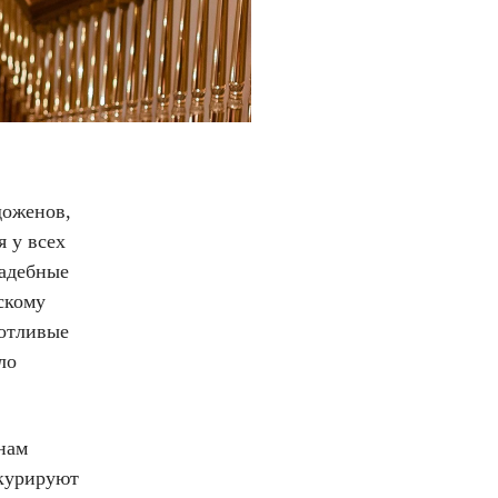
доженов,
я у всех
вадебные
скому
ботливые
ло
нам
 курируют