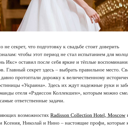
 не секрет, что подготовку к свадьбе стоит доверить
оналам: чтобы этот период не стал испытанием для моло
нь Икс» оставил после себя яркие и тёплые воспоминани
в. Главный секрет здесь – выбрать правильное место. С
а давно протоптали дорожку к величественному историче
остиницы «Украина». Здесь их ждут надежные руки и за
оманды отеля «Рэдиссон Коллекшен», которым можно сме
самые ответственные задачи.
ляющих возможностях
Radisson Collection Hotel, Moscow
ли Ксения, Николай и Нино – настоящие профи, которые