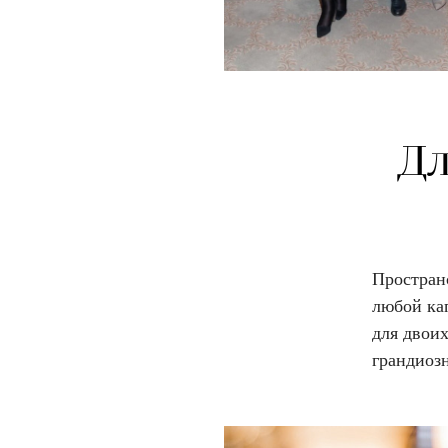
Дл
Простран
любой кап
для двои
грандиозн