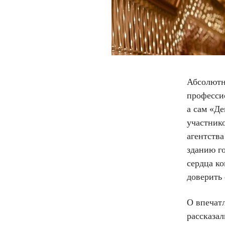
Абсолютно
професси
а сам «Де
участнико
агентств
зданию г
сердца к
доверить 
О впечат
рассказа