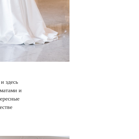
и здесь
рматами и
тересные
естве