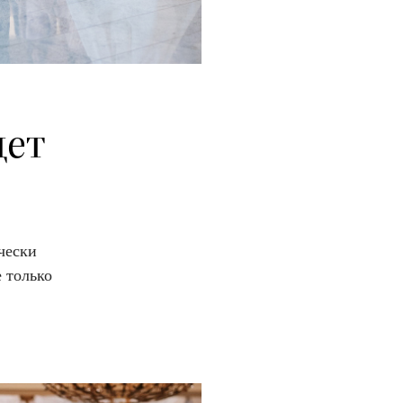
дет
чески
 только