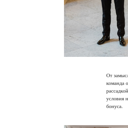
От замысл
команда о
рассадко
условия н
бонуса.