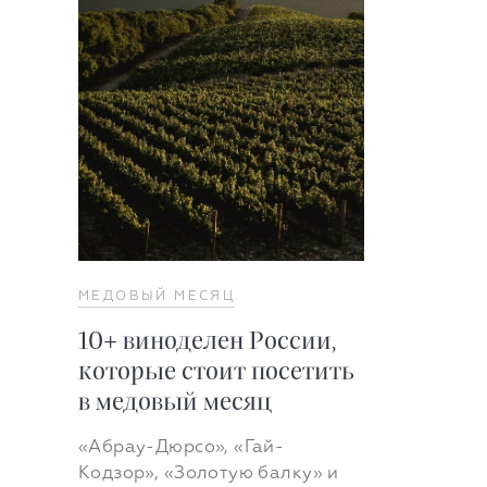
МЕДОВЫЙ МЕСЯЦ
10+ виноделен России,
которые стоит посетить
в медовый месяц
«Абрау-Дюрсо», «Гай-
Кодзор», «Золотую балку» и