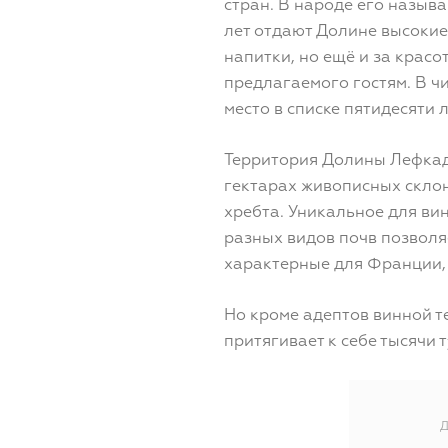
стран. В народе его называ
лет отдают Долине высокие
напитки, но ещё и за красо
предлагаемого гостям. В ч
место в списке пятидесяти
Территория Долины Лефкад
гектарах живописных склон
хребта. Уникальное для ви
разных видов почв позволя
характерные для Франции, 
Но кроме адептов винной т
притягивает к себе тысячи 