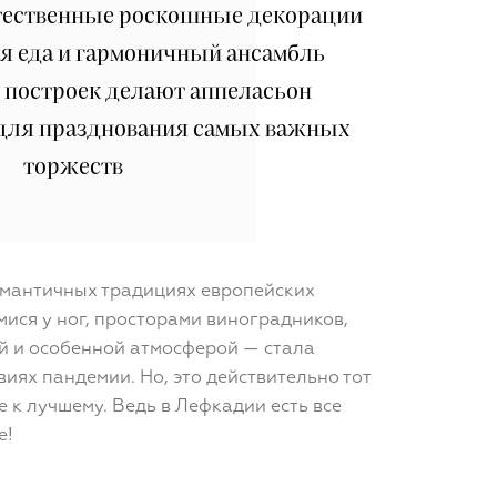
стественные роскошные декорации
я еда и гармоничный ансамбль
 построек делают аппеласьон
для празднования самых важных
торжеств
омантичных традициях европейских
ися у ног, просторами виноградников,
й и особенной атмосферой — стала
иях пандемии. Но, это действительно тот
 к лучшему. Ведь в Лефкадии есть все
е!