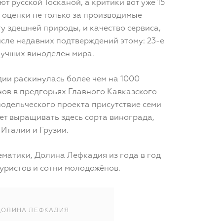
ют русской Тосканой, а критики вот уже 15
 оценки не только за производимые
ту здешней природы, и качество сервиса,
исле недавних подтверждений этому: 23-е
 лучших виноделен мира.
ии раскинулась более чем на 1000
ов в предгорьях Главного Кавказского
нодельческого проекта присутствие семи
ет выращивать здесь сорта винограда,
Италии и Грузии.
ематики, Долина Лефкадия из года в год
туристов и сотни молодожёнов.
ДОЛИНА ЛЕФКАДИЯ