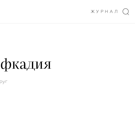
ЖУРНАЛ
ефкадия
руг