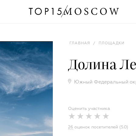
ГЛАВНАЯ
/
ПЛОЩАДКИ
Долина Л
Южный Федеральный ок
Оценить участника
26
оценок посетителей (5.0)