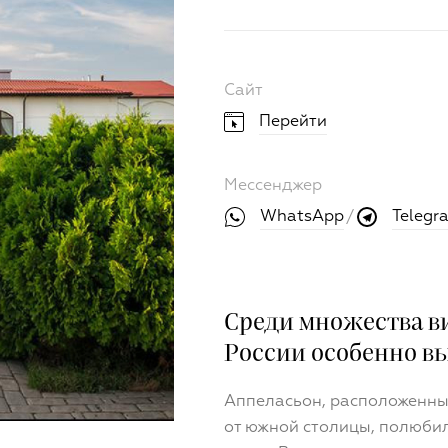
Сайт
Перейти
Мессенджер
WhatsApp
Telegr
/
Среди множества в
России особенно в
Аппеласьон, расположенный
от южной столицы, полюбил