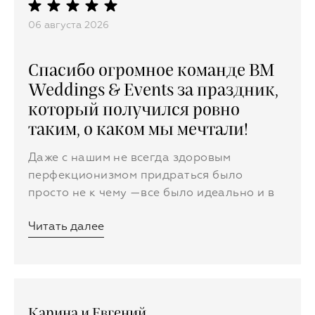
бывает.
06 августа 2026
Спасибо огромное команде BM
Weddings & Events за праздник,
который получился ровно
таким, о каком мы мечтали!
Даже с нашим не всегда здоровым
перфекционизмом придраться было
просто не к чему —все было идеально и в
точку. Благодарим забезупречную
Читать далее
организацию свадьбы, потрясающий
декор,вкус, стиль и дружелюбную
атмосферу
Карина и Евгений