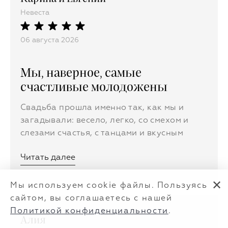
Невеста
06 августа 2026
Мы, наверное, самые
счастливые молодожены
Свадьба прошла именно так, как мы и
загадывали: весело, легко, со смехом и
слезами счастья, с танцами и вкусным
столом. Наш персональный менеджер Юля
Читать далее
взяла решение всех трудностей на себя и
была невидимым дирижером нашего
✕
праздника. С нами работала потрясающая
Мы используем cookie файлы. Пользуясь
команда. У нас был великолепный ведущий
сайтом, вы соглашаетесь с нашей
Павел Виноградов. И вообще мы решили,
Политикой конфиденциальности
.
Алия
что хотим жениться ещё раз друг на друге.