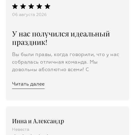
06 августа 2026
У нас получился идеальный
праздник!
Вы были правы, когда говорили, что у нас
собралась отличная команда. Мы
довольны абсолютно всеми! С
видеографами и фотографами работать
Читать далее
было одно удовольствие. Особенная
благодарность нашему персональному
свадебному менеджеру Софье за всю
проделанную работу и терпение! Мы до
сих пор на эмоциях. Если бы раньше знали,
Инна и Александр
что все пройдёт именно так, мы бы столько
Невеста
не нервничали, но так, наверное, не