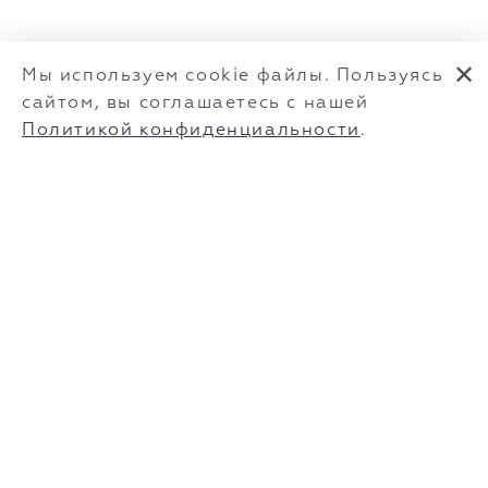
✕
Мы используем cookie файлы. Пользуясь
сайтом, вы соглашаетесь с нашей
Политикой конфиденциальности
.
Подписка на новости
Подпишитесь на нашу рассылку и получайте
еженедельные обновления
OK
Я даю
согласие
на обработку моих персональных
данных в порядке и на условиях, указанных в
Политике
обработки персональных данных