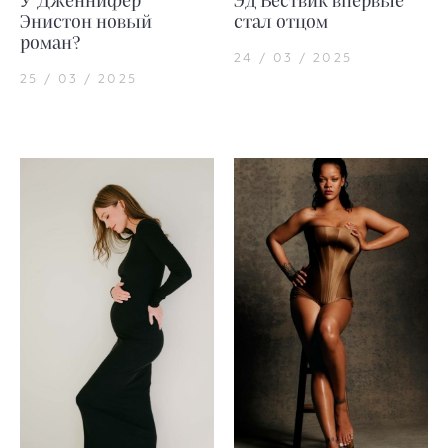
У Дженнифер
Эд Вествик впервые
Энистон новый
стал отцом
роман?
24 / 03 / 2025
25 / 03 / 2025