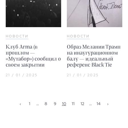
НОВОСТИ
НОВОСТИ
Клуб Arma (в
Образ Мелании Трамп
прошлом —
на инаугурационном
«Мутабор») сообщил о
балу — идеальный
своем закрытии
референс Black Tie
21 / 01 / 2025
21 / 01 / 2025
‹
1
...
8
9
10
11
12
...
14
›