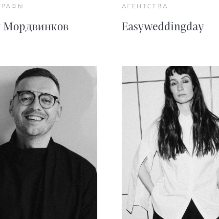
ГРАФЫ
АГЕНТСТВА
 Мордвинков
Easyweddingday