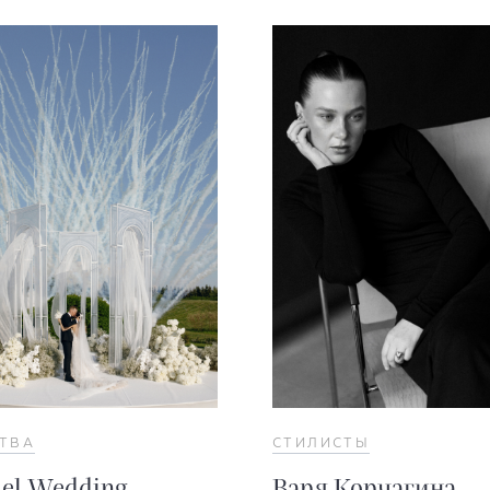
СТВА
СТИЛИСТЫ
el Wedding
Варя Корчагина