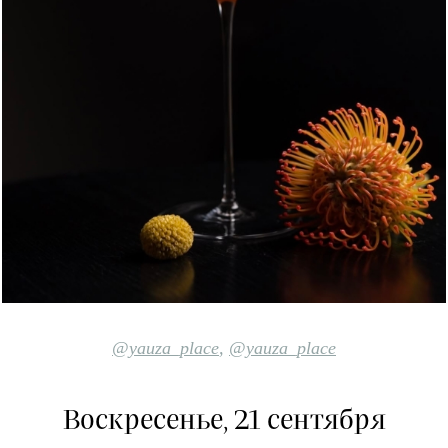
@yauza_place
,
@yauza_place
Воскресенье, 21 сентября