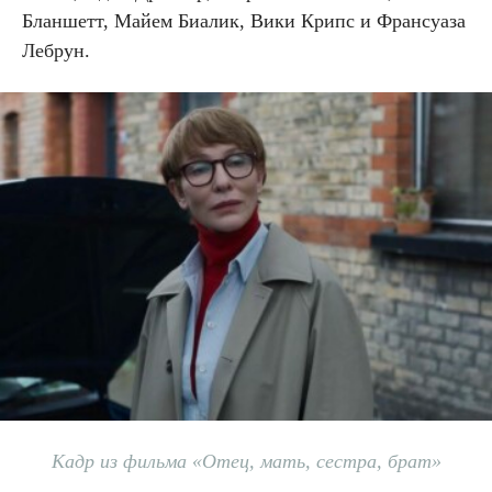
Бланшетт, Майем Биалик, Вики Крипс и Франсуаза
Лебрун.
Кадр из фильма «Отец, мать, сестра, брат»