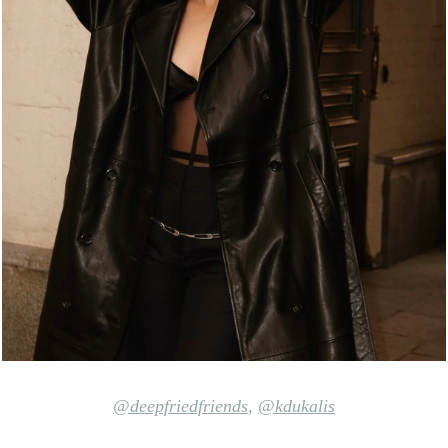
@deepfriedfriends
,
@kdukalis