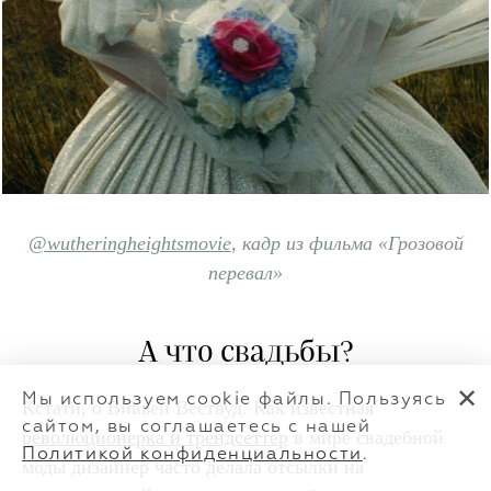
@wutheringheightsmovie
, кадр из фильма «Грозовой
перевал»
А что свадьбы?
✕
Мы используем cookie файлы. Пользуясь
Кстати, о Вивьен Вествуд. Как известная
сайтом, вы соглашаетесь с нашей
революционерка и трендсеттер
в мире свадебной
Политикой конфиденциальности
.
моды дизайнер часто делала отсылки на