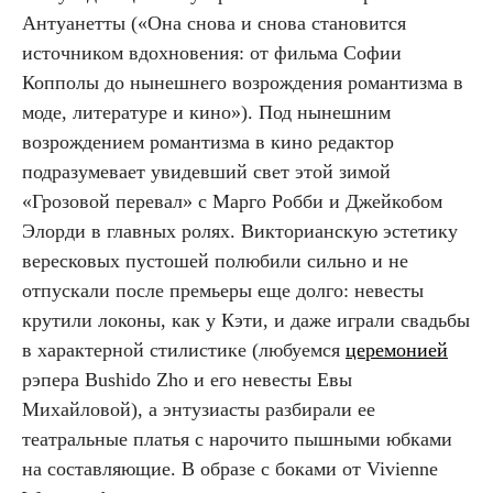
Антуанетты («Она снова и снова становится
источником вдохновения: от фильма Софии
Копполы до нынешнего возрождения романтизма в
моде, литературе и кино»). Под нынешним
возрождением романтизма в кино редактор
подразумевает увидевший свет этой зимой
«Грозовой перевал» с Марго Робби и Джейкобом
Элорди в главных ролях. Викторианскую эстетику
вересковых пустошей полюбили сильно и не
отпускали после премьеры еще долго: невесты
крутили локоны, как у Кэти, и даже играли свадьбы
в характерной стилистике (любуемся
церемонией
рэпера Bushido Zho и его невесты Евы
Михайловой), а энтузиасты разбирали ее
театральные платья с нарочито пышными юбками
на составляющие. В образе с боками от Vivienne