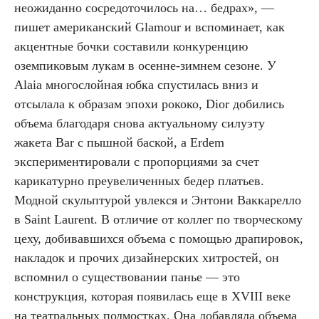
неожиданно сосредоточилось на… бедрах», —
пишет американский Glamour и вспоминает, как
акцентные бочки составили конкуренцию
оземпиковым лукам в осенне-зимнем сезоне. У
Alaia многослойная юбка спустилась вниз и
отсылала к образам эпохи рококо, Dior добились
объема благодаря снова актуальному силуэту
жакета Bar с пышной баской, а Erdem
экспериментировали с пропорциями за счет
карикатурно преувеличенных бедер платьев.
Модной скульптурой увлекся и Энтони Ваккарелло
в Saint Laurent. В отличие от коллег по творческому
цеху, добивавшихся объема с помощью драпировок,
накладок и прочих дизайнерских хитростей, он
вспомнил о существовании панье — это
конструкция, которая появилась еще в XVIII веке
на театральных подмостках. Она добавляла объема