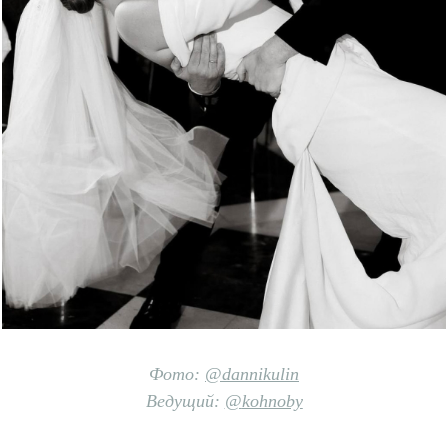
Фото:
@dannikulin
Ведущий:
@
kohnoby