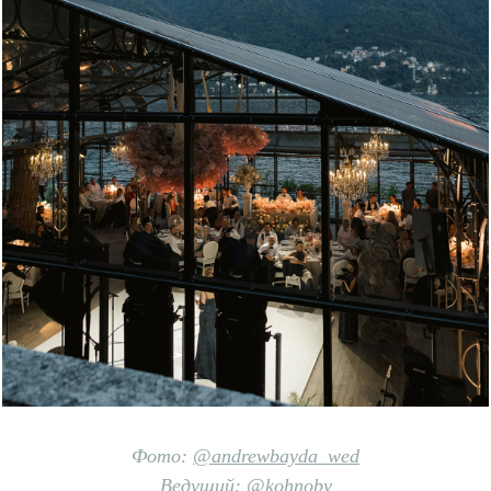
Фото:
@andrewbayda_wed
Ведущий:
@
kohnoby