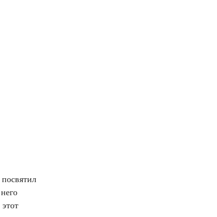
 посвятил
 него
 этот