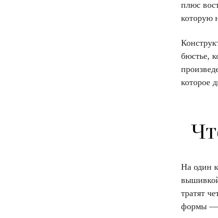
плюс вос
которую 
Конструкт
бюстье, к
произвед
которое 
Чт
На один 
вышивкой 
тратят че
формы — 