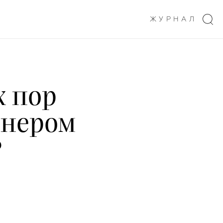
ЖУРНАЛ
х пор
йнером
?