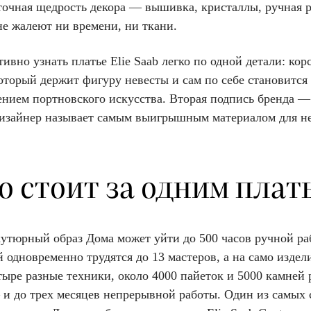
точная щедрость декора — вышивка, кристаллы, ручная р
не жалеют ни времени, ни ткани.
ивно узнать платье Elie Saab легко по одной детали: кор
оторый держит фигуру невесты и сам по себе становится
ением портновского искусства. Вторая подпись бренда —
дизайнер называет самым выигрышным материалом для н
о стоит за одним плат
кутюрный образ Дома может уйти до 500 часов ручной ра
одновременно трудятся до 13 мастеров, а на само издел
тыре разные техники, около 4000 пайеток и 5000 камней 
и до трех месяцев непрерывной работы. Один из самых