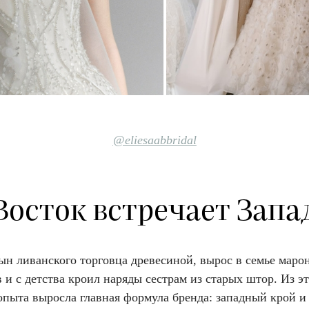
@
eliesaabbridal
Восток встречает Запа
н ливанского торговца древесиной, вырос в семье марон
 и с детства кроил наряды сестрам из старых штор. Из э
опыта выросла главная формула бренда: западный крой и