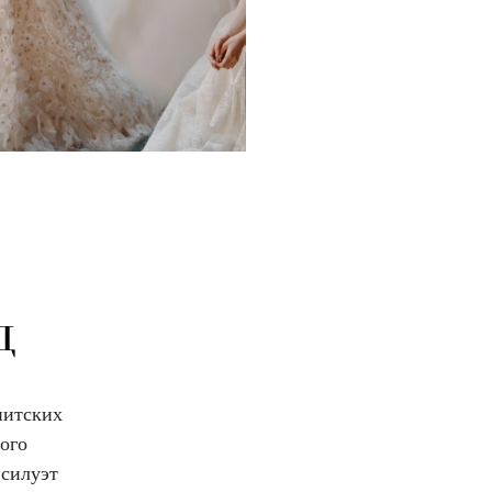
д
и­тских
того
 силуэт