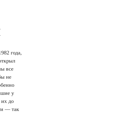
ы
982 года,
открыл
ны все
бы не
обенно
вшие у
 их до
ти — так