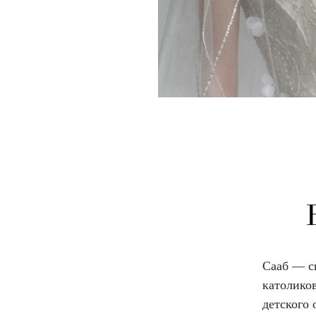
Сааб — сы
католиков
детского 