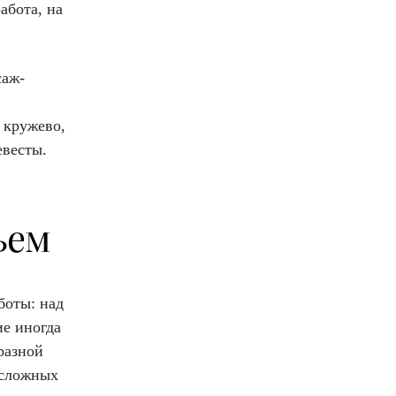
абота, на
саж-
 кружево,
евесты.
ьем
боты: над
ие иногда
разной
 сложных