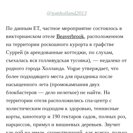
@tomholland2013
По данным ET, частное мероприятие состоялось в
викторианском отеле
Beaverbrook
, расположенном
на территории роскошного курорта в графстве
Суррей (в арендованные коттеджи, по слухам,
съехалась вся голливудская тусовка), — недалеко от
родного города Холланда. Vogue утверждает, что
более подходящего места для праздника после
насыщенного лета (промокампания двух
блокбастеров — дело нелегкое) не найти. На
территории отеля расположились спа-центр с
холистическим подходом к здоровью, теннисные
корты, кинотеатр и 190 гектаров садов, полных роз,
нарциссов, примул и вишневых деревьев. Звучит
как рай на земле, существующий, как всегда, только