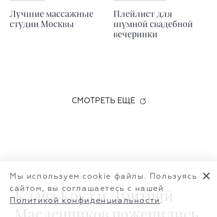
Лучшие массажные
Плейлист для
студии Москвы
шумной свадебной
вечеринки
СМОТРЕТЬ ЕЩЕ
ЖУРНАЛ
/
НОВОСТИ
✕
Мы используем cookie файлы. Пользуясь
сайтом, вы соглашаетесь с нашей
Клава Кока и Дмитрий
Политикой конфиденциальности
.
Масленников поженились