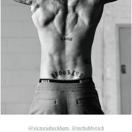
@victoriabeckham
,
@mrbobbyrich