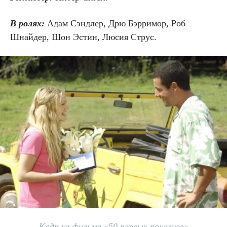
В ролях:
Адам Сэндлер, Дрю Бэрримор, Роб
Шнайдер, Шон Эстин, Люсия Струс.
Кадр из фильма «50 первых поцелуев»