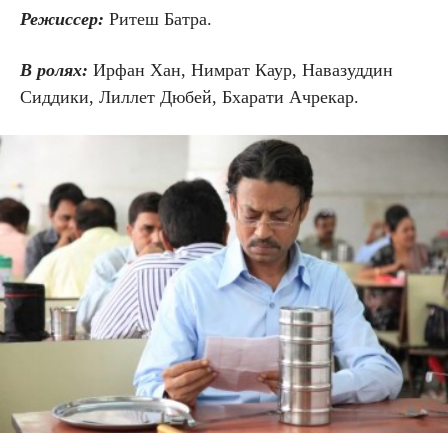
Режиссер:
Ритеш Батра.
В ролях:
Ирфан Хан, Нимрат Каур, Навазуддин
Сиддики, Лиллет Дюбей, Бхарати Ачрекар.