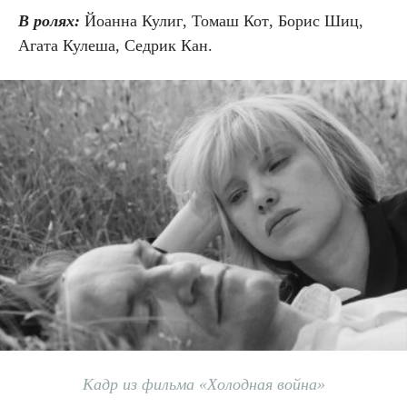
В ролях:
Й
оанна Кулиг
,
Томаш Кот
, Борис Шиц,
Агата Кулеша, Седрик Кан.
Кадр из фильма «Холодная война»