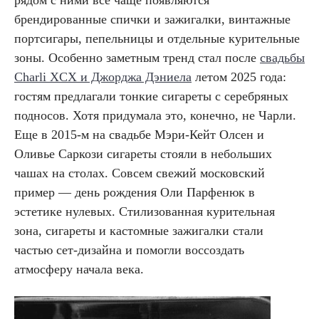
рядом с ними все чаще появляются
брендированные спички и зажигалки, винтажные
портсигары, пепельницы и отдельные курительные
зоны. Особенно заметным тренд стал после
свадьбы
Charli XCX и Джорджа Дэниела
летом 2025 года:
гостям предлагали тонкие сигареты с серебряных
подносов. Хотя придумала это, конечно, не Чарли.
Еще в 2015-м на свадьбе Мэри-Кейт Олсен и
Оливье Саркози сигареты стояли в небольших
чашах на столах. Совсем свежий московский
пример — день рождения Оли Парфенюк в
эстетике нулевых. Стилизованная курительная
зона, сигареты и кастомные зажигалки стали
частью сет-дизайна и помогли воссоздать
атмосферу начала века.