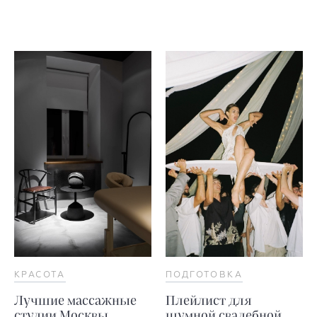
КРАСОТА
ПОДГОТОВКА
Лучшие массажные
Плейлист для
студии Москвы
шумной свадебной