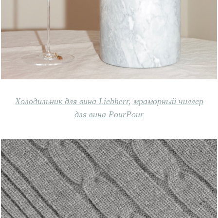
Холодильник для вина Liebherr
,
мраморный чиллер
для вина PourPour