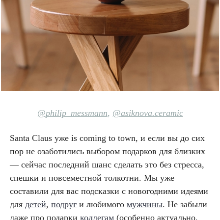
@
philip_messmann
,
@
asiknova.ceramic
Santa Claus уже is coming to town, и если вы до сих
пор не озаботились выбором подарков для близких
— сейчас последний шанс сделать это без стресса,
спешки и повсеместной толкотни. Мы уже
составили для вас подсказки с новогодними идеями
для
детей
,
подруг
и любимого
мужчины
. Не забыли
даже про подарки
коллегам
(особенно актуально,