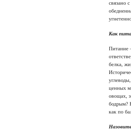
связано с
обедненн
угнетенн
Как пита
Питание 
ответстве
белка, жи
Историче
углеводы,
ценных м
овощах, з
бодрым? 
как по ба
Назовите