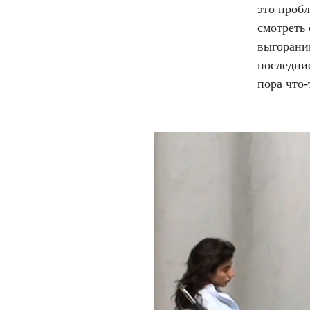
это пробл
смотреть 
выгоранию
последние
пора что-