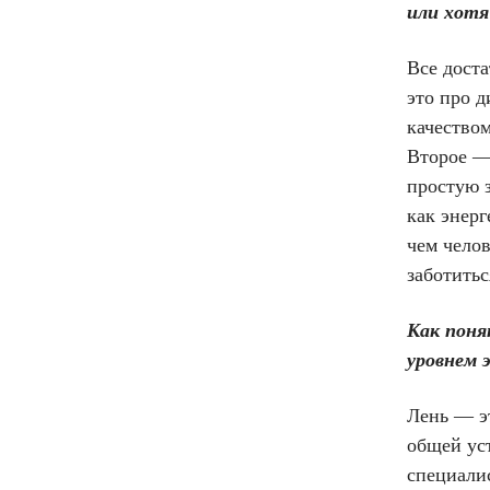
или хотя
Все дост
это про д
качеством
Второе —
простую з
как энер
чем челов
заботить
Как понят
уровнем 
Лень — э
общей уст
специалис