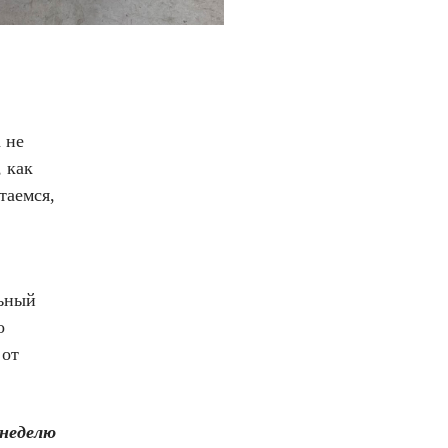
 не
, как
таемся,
льный
о
 от
 неделю