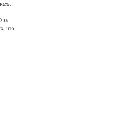
жать,
0 за
о, что