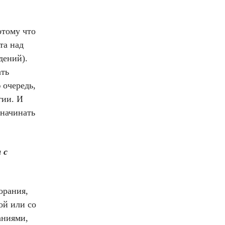
отому что
та над
дений).
ать
 очередь,
гии. И
 начинать
 с
орания,
ой или со
аниями,