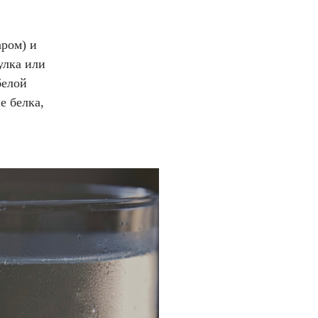
аром) и
улка или
белой
е белка,