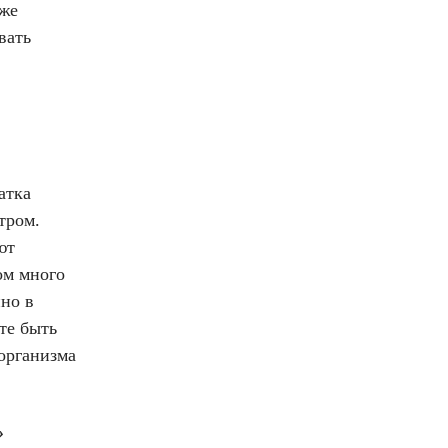
аже
вать
атка
тром.
ют
ом много
но в
те быть
организма
»