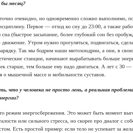
 бы месяц?
аточно очевидно, но одновременно сложно выполнимо, п
исциплину. Первое — отход ко сну до 23:00, а также рабо
 сна (быстрое засыпание, более глубокий сон без пробуж
 движение. Утром нужно прогуляться, подвигаться, сдел
арядку. Так мы бодрим наши митохондрии, а они, в свою
гетические станции, начинают вырабатывать больше энер
ек старше, тем больше ему надо двигаться. А лет с 30 —
ся о мышечной массе и мобильности суставов.
ь, что у человека не просто лень, а реальная проблема
энергии?
то режим энергосбережения. Это может быть момент выг
алости или сильного стресса, но скорее про диалог с соб
том. Есть простой пример: если тело не успевает за жел