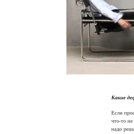
Какие де
Если прос
что-то не
надо реш