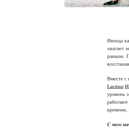
Иногда ка
хватает э
раньше. П
восстанав
Вместе с
Lacmus
Н
уровень э
работают 
времени, 
С чего н