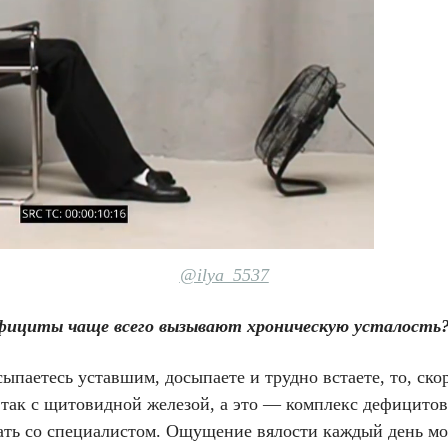
@ilya_5537
фициты чаще всего вызывают хроническую усталость
ыпаетесь уставшим, досыпаете и трудно встаете, то, скор
 так с щитовидной железой, а это — комплекс дефицитов
ать со специалистом. Ощущение вялости каждый день м