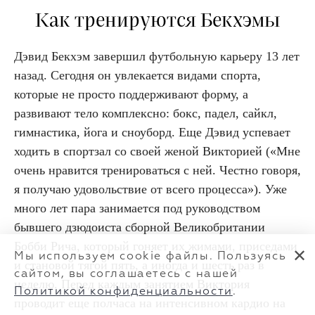
Как тренируются Бекхэмы
Дэвид Бекхэм завершил футбольную карьеру 13 лет
назад. Сегодня он увлекается видами спорта,
которые не просто поддерживают форму, а
развивают тело комплексно: бокс, падел, сайкл,
гимнастика, йога и сноуборд. Еще Дэвид успевает
ходить в спортзал со своей женой Викторией («Мне
очень нравится тренироваться с ней. Честно говоря,
я получаю удовольствие от всего процесса»). Уже
много лет пара занимается под руководством
бывшего дзюдоиста сборной Великобритании
Бобби Рича, который гоняет их жимами, приседами
✕
Мы используем cookie файлы. Пользуясь
и становой тягой пять, а иногда и шесть раз в
сайтом, вы соглашаетесь с нашей
неделю. Перед каждым занятием Виктория
Политикой конфиденциальности
.
проводит еще полчаса на интенсивном кардио на