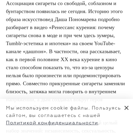
Ассоциация сигареты со свободой, соблазном и
бунтарством появилась не сегодня. Историю этого
образа искусствовед Даша Пономарева подробно
разбирает в видео «Ренессанс курения: почему
сигареты снова в моде и при чем здесь зумеры,
Tumblr-эстетика и ипотеки» на своем YouTube-
канале «дашпон». В частности, она рассказывает,
как в первой половине XX века курение в кино
стало способом показать то, что из-за цензуры
нельзя было произнести или продемонстрировать
прямо. Совместно прикуренные сигареты заменяли
близость, затяжка могла говорить о внутреннем
напряжении, а дым создавал вокруг героя
необходимый флер опасности.
✕
Мы используем cookie файлы. Пользуясь
сайтом, вы соглашаетесь с нашей
Постепенно кино закрепило за сигаретой целый
Политикой конфиденциальности
.
набор значений: независимость, сексуальность,