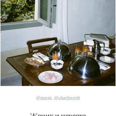
@marni
,
@charforsyth