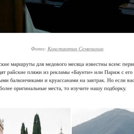
Фото:
Константин Семенихин
ские маршруты для медового месяца известны всем: пер
дят райские пляжи из рекламы «Баунти» или Париж с его
ми балкончиками и круассанами на завтрак. Но если вас
более оригинальные места, то изучите нашу подборку.