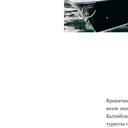
Крошечны
возле зна
Балтийско
туристы 