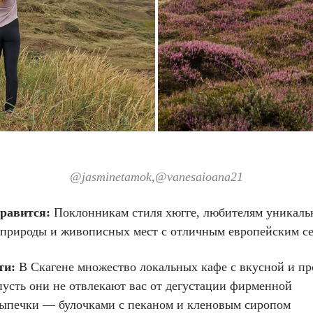
@jasminetamok,@
vanesaioana21
нравится:
Поклонникам стиля хюгге, любителям уникаль
 природы и живописных мест с отличным европейским с
ти:
В Скагене множество локальных кафе с вкусной и пр
пусть они не отвлекают вас от дегустации фирменной
выпечки — булочками с пеканом и кленовым сиропом