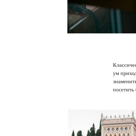
Классиче
ум прихо
знамениты
посетить 