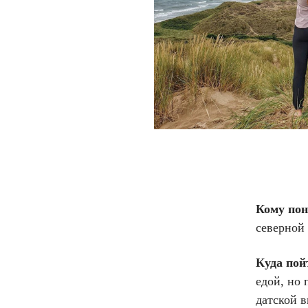
Кому по
северной
Куда пой
едой, но 
датской 