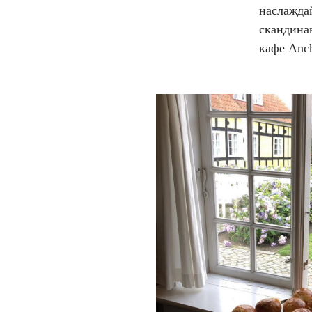
наслаждай
скандина
кафе Anch