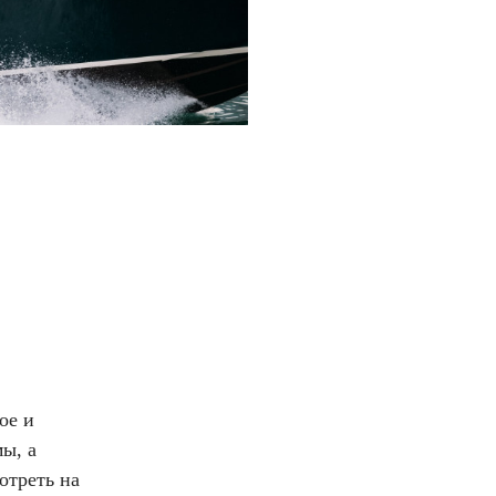
ое и
ы, а
отреть на