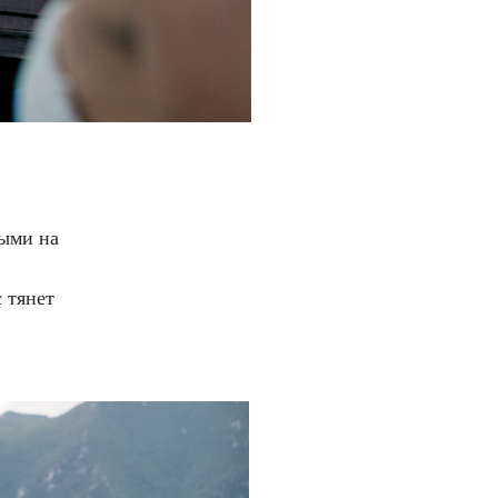
выми на
 тянет