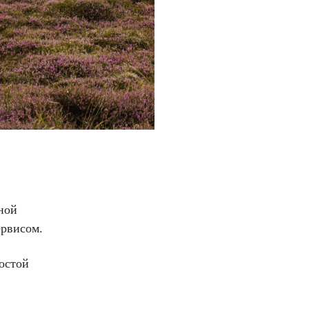
ной
ервисом.
остой