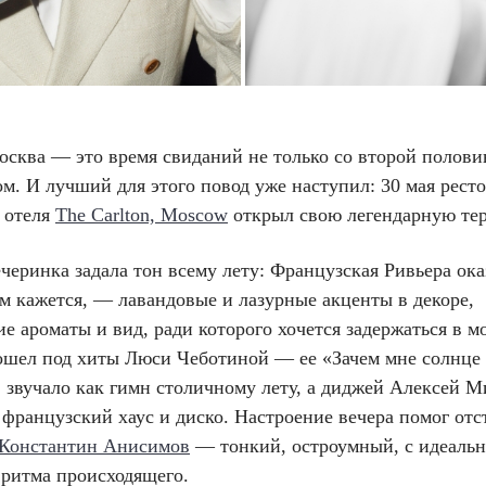
осква — это время свиданий не только со второй полови
ом. И лучший для этого повод уже наступил: 30 мая рест
 отеля
The Carlton, Moscow
открыл свою легендарную тер
черинка задала тон всему лету: Французская Ривьера ока
м кажется, — лавандовые и лазурные акценты в декоре,
е ароматы и вид, ради которого хочется задержаться в м
ошел под хиты Люси Чеботиной — ее «Зачем мне солнце
 звучало как гимн столичному лету, а диджей Алексей 
французский хаус и диско. Настроение вечера помог отс
Константин Анисимов
— тонкий, остроумный, с идеаль
 ритма происходящего.