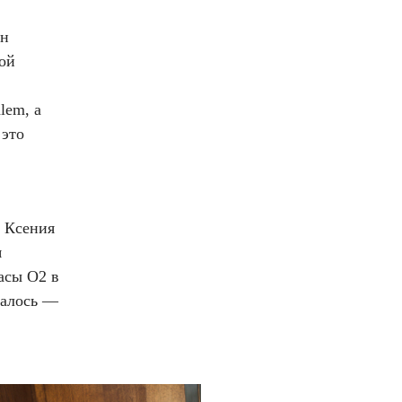
ан
ой
lem, а
 это
, Ксения
я
асы O2 в
чалось —