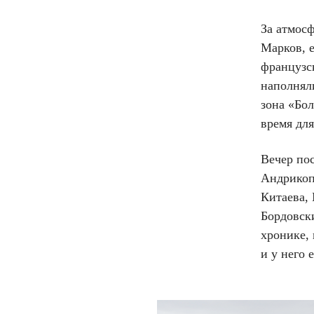
За атмос
Марков, 
французс
наполняли
зона «Бо
время для
Вечер по
Андрикоп
Китаева,
Бордовск
хронике,
и у него 