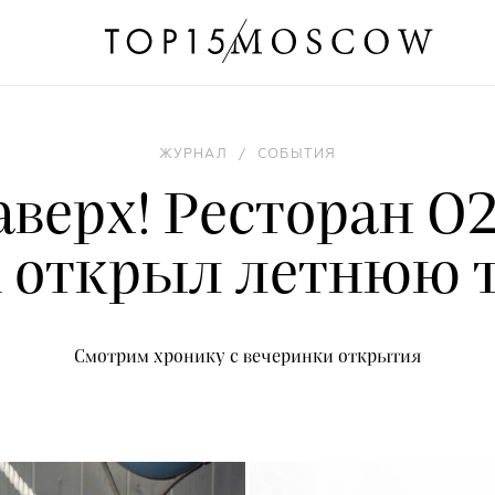
ЖУРНАЛ
/
СОБЫТИЯ
аверх! Ресторан O2
n открыл летнюю 
Смотрим хронику с вечеринки открытия