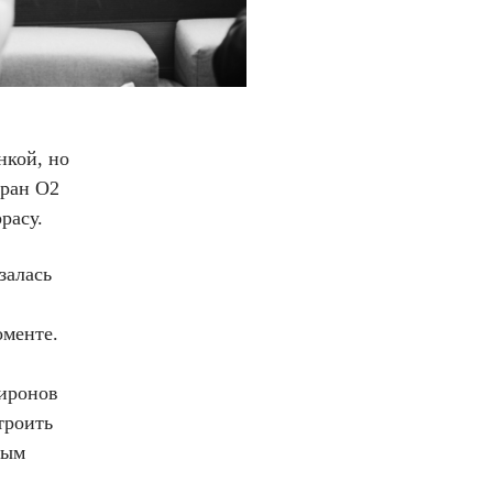
нкой, но
оран O2
расу.
залась
оменте.
Миронов
троить
ным