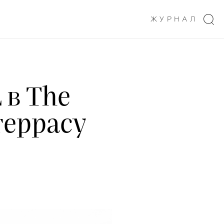
ЖУРНАЛ
 в The
террасу