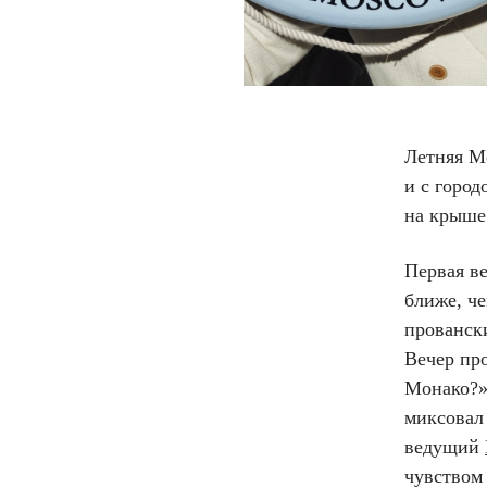
Летняя М
и с город
на крыше
Первая ве
ближе, че
провански
Вечер пр
Монако?»
миксовал 
ведущий
чувством