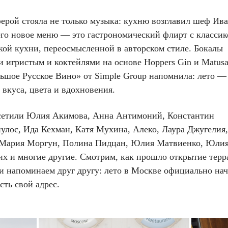
ферой стояла не только музыка: кухню возглавил шеф Ив
его новое меню — это гастрономический флирт с классик
кой кухни, переосмысленной в авторском стиле. Бокалы
 игристым и коктейлями на основе Hoppers Gin и Matusa
льшое Русское Вино» от Simple Group напомнила: лето —
 вкуса, цвета и вдохновения.
сетили Юлия Акимова, Анна Антимоний, Константин
улос, Ида Кехман, Катя Мухина, Алеко, Лаура Джугелия
 Мария Моргун, Полина Пидцан, Юлия Матвиенко, Юли
их и многие другие. Смотрим, как прошло открытие терр
 и напоминаем друг другу: лето в Москве официально на
есть свой адрес.