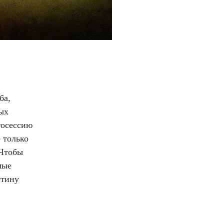
ба,
ых
тосессию
 только
 Чтобы
мые
утину