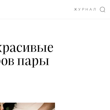
ЖУРНАЛ
красивые
ров пары