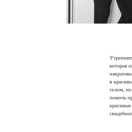
Утренние
которая 
накрахма
в красивы
телом, н
помочь пр
красивые
свадебног