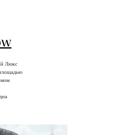
ow
ий Люкс
 площадью
амом
дна