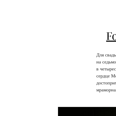
F
Для свад
на седьмо
в четыре
сердце М
достоприм
мраморна