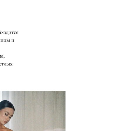
аходится
лицы и
а,
етлых