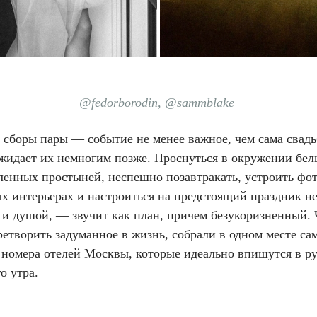
@fedorborodin
,
@sammblake
 сборы пары — событие не менее важное, чем сама свадь
ожидает их немногим позже. Проснуться в окружении бел
ленных простыней, неспешно позавтракать, устроить фо
х интерьерах и настроиться на предстоящий праздник не
о и душой, — звучит как план, причем безукоризненный.
етворить задуманное в жизнь, собрали в одном месте са
 номера отелей Москвы, которые идеально впишутся в р
о утра.