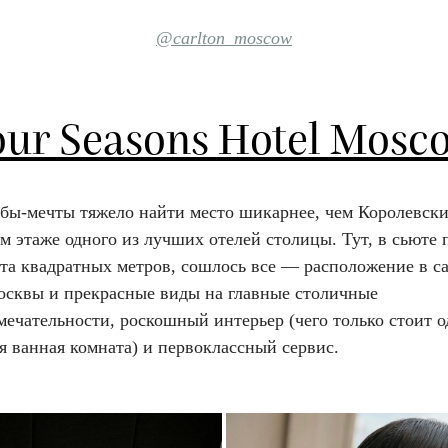
@carlton_moscow
our Seasons Hotel Mosc
ьбы-мечты тяжело найти место шикарнее, чем Королевск
м этаже одного из лучших отелей столицы. Тут, в сьюте
ста квадратных метров, сошлось все — расположение в с
осквы и прекрасные виды на главные столичные
ечательности, роскошный интерьер (чего только стоит о
я ванная комната) и первоклассный сервис.