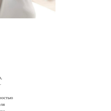
ы,
—
лностью
еля
ка.