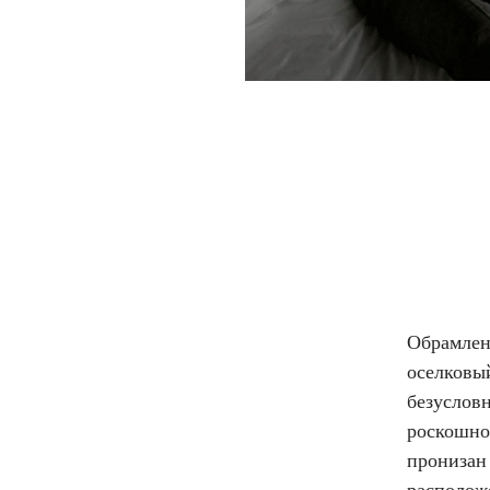
Обрамлен
оселковы
безуслов
роскошно
пронизан
располож