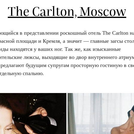
The Carlton, Moscow
ющийся в представлении роскошный отель The Carlton н
расной площади и Кремля, а значит — главные загсы сто
ды находятся у ваших ног. Так же, как изысканные
ительские люксы, выходящие во двор внутреннего атриум
предлагают будущим супругам просторную гостиную в св
отдельную спальню.