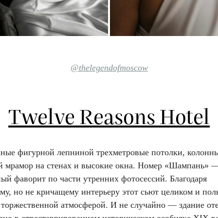
@thelegendofmoscow
Twelve Reasons Hotel
ные фигурной лепниной трехметровые потолки, колонн
й мрамор на стенах и высокие окна. Номер «Шампань» 
ный фаворит по части утренних фотосессий. Благодаря
му, но не кричащему интерьеру этот сьют целиком и по
 торжественной атмосферой. И не случайно — здание от
ено в отреставрированном историческом особняке XIX ве